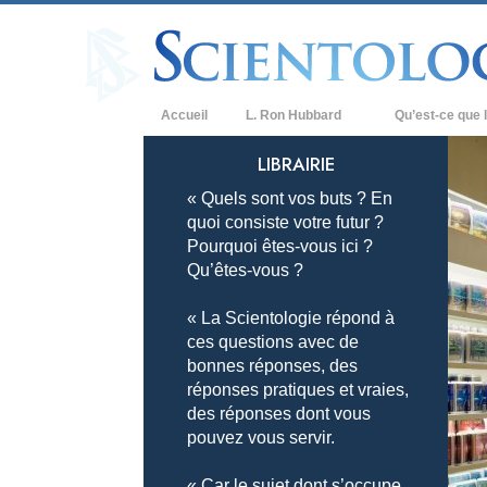
Accueil
L. Ron Hubbard
Qu’est-ce que l
Croyances et prat
LIBRAIRIE
« Quels sont vos buts ? En
Credos et Codes d
quoi consiste votre futur ?
Les scientologues 
Pourquoi êtes-vous ici ?
Qu’êtes-vous ?
Rencontrez un sci
« La Scientologie répond à
À l’intérieur d’une
ces questions avec de
bonnes réponses, des
Les principes de b
réponses pratiques et vraies,
La Dianétique : Un
des réponses dont vous
pouvez vous servir.
Amour et haine –
Qu’est-ce que la 
« Car le sujet dont s’occupe