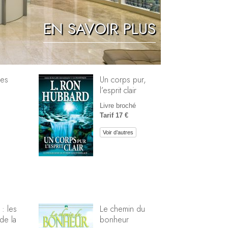
Réponses aux drogues
EN SAVOIR PLUS
Les enfants
Des outils pour le monde du travail
L’éthique et les conditions
mes
Un corps pur,
l’esprit clair
La raison de l’oppression
Livre broché
Les investigations
Tarif 17 €
Les fondements de l’organisation
Voir d’autres
Les fondements des relations publiques
Cibles et buts
La technologie de l’étude
La communication
 : les
Le chemin du
de la
bonheur