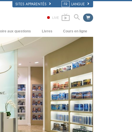
SITES APPARENTÉS
FR
LANGUE
LIVE
oire aux questions
Livres
Cours en ligne
écédents et principes de base
Comment résoudre les conflits
Livres pour débutants
’intérieur d’une église
Les dynamiques de l’existence
Livres audio
rganisation de la Scientologie
Les composantes de la compréhension
conférences d’introduction
Solutions à un environnement
Films
dangereux
Procédés d’assistance pour maladies et
blessures
Intégrité et honnêteté
Le mariage
L’échelle des tons émotionnels