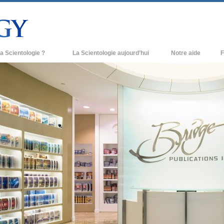
a Scientologie ?
La Scientologie aujourd’hui
Notre aide
F
iques
Églises de Scientologie
Ant
e Scientologie
Nouvelles Églises de Scientologie
À l
et la Scientologie
Organisations avancées
L’o
entologue
Base à terre de Flag
 église
Freewinds
ase de la Scientologie
Apporter la Scientologie au monde
entier
e introduction
David Miscavige - Chef ecclésiastique
de la Scientologie
grandeur ?