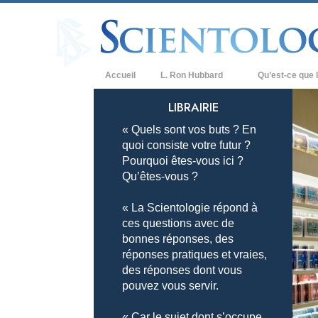
Accueil
L. Ron Hubbard
Qu’est-ce que l
Croyances et prat
LIBRAIRIE
« Quels sont vos buts ? En
Credos et Codes d
quoi consiste votre futur ?
Les scientologues 
Pourquoi êtes-vous ici ?
Qu’êtes-vous ?
Rencontrez un sci
« La Scientologie répond à
À l’intérieur d’une
ces questions avec de
bonnes réponses, des
Les principes de b
réponses pratiques et vraies,
La Dianétique : Un
des réponses dont vous
pouvez vous servir.
Amour et haine –
Qu’est-ce que la 
« Car le sujet dont s’occupe