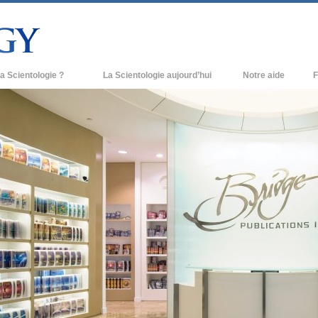
a Scientologie ?
La Scientologie aujourd’hui
Notre aide
F
iques
Églises de Scientologie
Ant
e Scientologie
Nouvelles Églises de Scientologie
À l
et la Scientologie
Organisations avancées
L’o
entologue
Base à terre de Flag
 église
Freewinds
ase de la Scientologie
Apporter la Scientologie au monde
entier
e introduction
David Miscavige - Chef ecclésiastique
de la Scientologie
grandeur ?