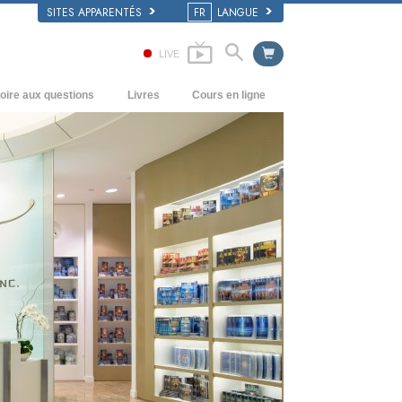
SITES APPARENTÉS
FR
LANGUE
LIVE
oire aux questions
Livres
Cours en ligne
écédents et principes de base
Comment résoudre les conflits
Livres pour débutants
’intérieur d’une église
Les dynamiques de l’existence
Livres audio
rganisation de la Scientologie
Les composantes de la compréhension
conférences d’introduction
Solutions à un environnement
Films
dangereux
Procédés d’assistance pour maladies et
blessures
Intégrité et honnêteté
Le mariage
L’échelle des tons émotionnels