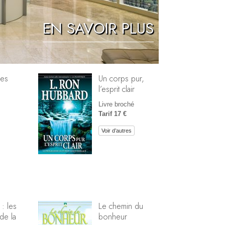
Réponses aux drogues
EN SAVOIR PLUS
Les enfants
Des outils pour le monde du travail
L’éthique et les conditions
mes
Un corps pur,
l’esprit clair
La raison de l’oppression
Livre broché
Les investigations
Tarif 17 €
Les fondements de l’organisation
Voir d’autres
Les fondements des relations publiques
Cibles et buts
La technologie de l’étude
La communication
 : les
Le chemin du
de la
bonheur