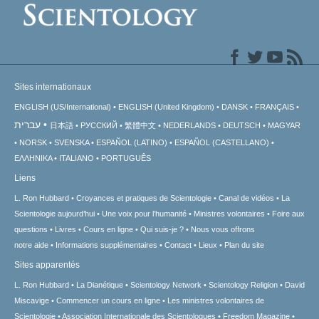
Sites internationaux
ENGLISH (US/International)
ENGLISH (United Kingdom)
DANSK
FRANÇAIS
עברית
日本語
РУССКИЙ
繁體中文
NEDERLANDS
DEUTSCH
MAGYAR
NORSK
SVENSKA
ESPAÑOL (LATINO)
ESPAÑOL (CASTELLANO)
ΕΛΛΗΝΙΚA
ITALIANO
PORTUGUÊS
Liens
L. Ron Hubbard
Croyances et pratiques de Scientologie
Canal de vidéos
La
Scientologie aujourd’hui
Une voix pour l’humanité
Ministres volontaires
Foire aux
questions
Livres
Cours en ligne
Qui suis-je ?
Nous vous offrons
notre aide
Informations supplémentaires
Contact
Lieux
Plan du site
Sites apparentés
L. Ron Hubbard
La Dianétique
Scientology Network
Scientology Religion
David
Miscavige
Commencer un cours en ligne
Les ministres volontaires de
Scientologie
Association Internationale des Scientologues
Freedom Magazine