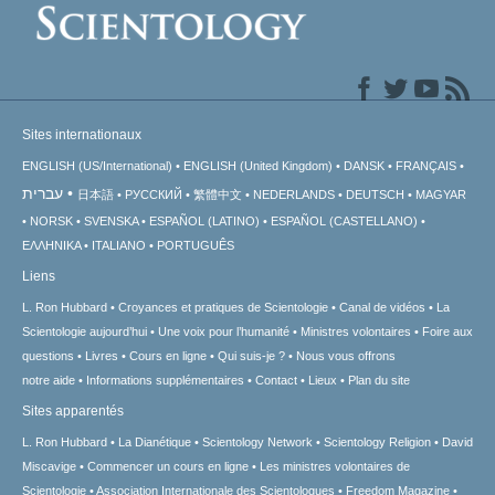
Sites internationaux
ENGLISH (US/International)
ENGLISH (United Kingdom)
DANSK
FRANÇAIS
עברית
日本語
РУССКИЙ
繁體中文
NEDERLANDS
DEUTSCH
MAGYAR
NORSK
SVENSKA
ESPAÑOL (LATINO)
ESPAÑOL (CASTELLANO)
ΕΛΛΗΝΙΚA
ITALIANO
PORTUGUÊS
Liens
L. Ron Hubbard
Croyances et pratiques de Scientologie
Canal de vidéos
La
Scientologie aujourd’hui
Une voix pour l’humanité
Ministres volontaires
Foire aux
questions
Livres
Cours en ligne
Qui suis-je ?
Nous vous offrons
notre aide
Informations supplémentaires
Contact
Lieux
Plan du site
Sites apparentés
L. Ron Hubbard
La Dianétique
Scientology Network
Scientology Religion
David
Miscavige
Commencer un cours en ligne
Les ministres volontaires de
Scientologie
Association Internationale des Scientologues
Freedom Magazine