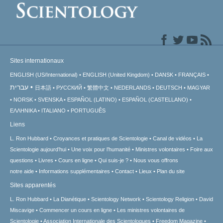
Sites internationaux
ENGLISH (US/International)
ENGLISH (United Kingdom)
DANSK
FRANÇAIS
עברית
日本語
РУССКИЙ
繁體中文
NEDERLANDS
DEUTSCH
MAGYAR
NORSK
SVENSKA
ESPAÑOL (LATINO)
ESPAÑOL (CASTELLANO)
ΕΛΛΗΝΙΚA
ITALIANO
PORTUGUÊS
Liens
L. Ron Hubbard
Croyances et pratiques de Scientologie
Canal de vidéos
La
Scientologie aujourd’hui
Une voix pour l’humanité
Ministres volontaires
Foire aux
questions
Livres
Cours en ligne
Qui suis-je ?
Nous vous offrons
notre aide
Informations supplémentaires
Contact
Lieux
Plan du site
Sites apparentés
L. Ron Hubbard
La Dianétique
Scientology Network
Scientology Religion
David
Miscavige
Commencer un cours en ligne
Les ministres volontaires de
Scientologie
Association Internationale des Scientologues
Freedom Magazine