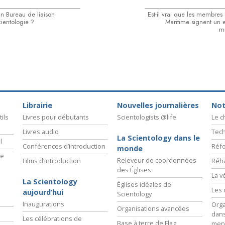
n Bureau de liaison
Est-il vrai que les membres
cientologie ?
Maritime signent un
mi
Librairie
Nouvelles journalières
Not
ils
Livres pour débutants
Scientologists @life
Le 
Livres audio
Tech
La Scientology dans le
l
Conférences d’introduction
Réfo
monde
ie
Releveur de coordonnées
Films d’introduction
Réha
des Églises
La v
La Scientology
Églises idéales de
Les 
aujourd’hui
Scientology
Inaugurations
Orga
Organisations avancées
dans
Les célébrations de
Base à terre de Flag
men