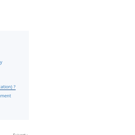
gy
ation) ?
gement