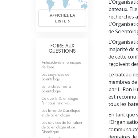
L’Organisati
Qu’est-ce que la gran
bateaux. Ell
AFFICHEZ LA
recherches av
LISTE
L’Organisati
de Scientolog
L’Organisati
FOIRE AUX
majorité de 
QUESTIONS
de cette conf
Antécédents et principes
reçoivent de
de base
Le bateau de
Les croyances de
Scientology
membres de l
Le fondateur de la
par L. Ron H
Scientologie
est reconnu o
Ce que la Scientologie
fait pour l’individu
tous les bat
Les livres de Dianétique
En tant que 
et de Scientologie
l’Organisati
Les services de formation
de Scientologie et de
communauté ;
Dianétique
dentaires, le