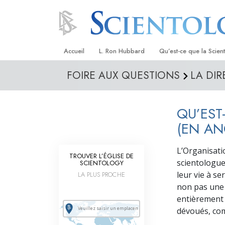
Accueil
L. Ron Hubbard
Qu’est-ce que la Scien
FOIRE AUX QUESTIONS
LA DIR
Croyances et pratique
Credos et Codes de Sc
QU’EST
Les scientologues et la
(EN AN
Rencontrez un sciento
L’Organisati
TROUVER L’ÉGLISE DE
À l’intérieur d’une égli
scientologue
SCIENTOLOGY
leur vie à se
LA PLUS PROCHE
Les principes de base 
Scientologie
non pas une 
entièrement r
La Dianétique : Une in
dévoués, com
Amour et haine –