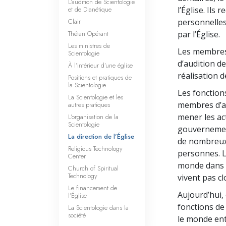
L’audition de Scientologie
et de Dianétique
l’Église. Ils
Clair
personnelles
Thétan Opérant
par l’Église.
Les ministres de
Les membres 
Scientologie
d’audition de
À l’intérieur d’une église
réalisation d
Positions et pratiques de
la Scientologie
Les fonction
La Scientologie et les
membres d’au
autres pratiques
mener les ac
L’organisation de la
Scientologie
gouvernemen
La direction de l’Église
de nombreux 
Religious Technology
personnes. L
Center
monde dans le
Church of Spiritual
Technology
vivent pas cl
Le financement de
Aujourd’hui,
l’Église
fonctions de
La Scientologie dans la
société
le monde enti