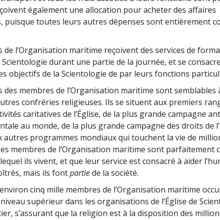
 reçoivent également une allocation pour acheter des affaires
, puisque toutes leurs autres dépenses sont entièrement c
de l’Organisation maritime reçoivent des services de forma
 Scientologie durant une partie de la journée, et se consacre
es objectifs de la Scientologie de par leurs fonctions particul
s des membres de l’Organisation maritime sont semblables à
tres confréries religieuses. Ils se situent aux premiers ra
tivités caritatives de l’Église, de la plus grande campagne a
tale au monde, de la plus grande campagne des droits de 
autres programmes mondiaux qui touchent la vie de millio
es membres de l’Organisation maritime sont parfaitement 
quel ils vivent, et que leur service est consacré à aider l’hu
oîtrés, mais ils font
partie
de la société.
 environ cinq mille membres de l’Organisation maritime occ
 niveau supérieur dans les organisations de l’Église de Scie
er, s’assurant que la religion est à la disposition des millio