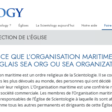
tology ?
Églises
La Scientology aujourd’hui
Notre aide
Foire
ECTION DE L’ÉGLISE
s
Trouver une Église
Inaugurations
Le chemin du bonheu
Antéc
Liv
ientologie
Églises idéales de Scientology
Les célébrations de Scientology
Applied Scholastics
À l’i
Liv
-CE QUE L’ORGANISATION MARITIM
 Scientologie
Organisations avancées
David Miscavige — Chef ecclésiastique
Criminon
L’org
con
de la Scientology
GLAIS SEA ORG OU SEA ORGANIZAT
logue
Base à terre de Flag
Narconon
Film
on maritime est un ordre religieux de la Scientologie. Il se 
se
Freewinds
La vérité sur la drog
Ser
s les plus dévoués au monde, des personnes qui ont décidé
rvir leur religion. L’Organisation maritime est une confrérie 
de la
Apporter la Scientologie au monde
Tous unis pour les d
entier
société commerciale. Les membres de l’Organisation mariti
La Commission des C
esponsables de l’Église de Scientologie à laquelle ils sont af
troduction
Droits de l’Homme
me tous les autres permanents et dirigeants de cette Église
Les ministres volonta