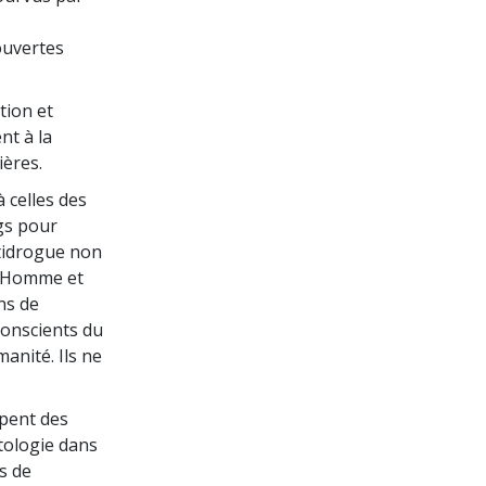
La communication
ouvertes
tion et
nt à la
ières.
 celles des
ngs pour
ntidrogue non
l’Homme et
ns de
conscients du
manité. Ils ne
upent des
ntologie dans
ns de