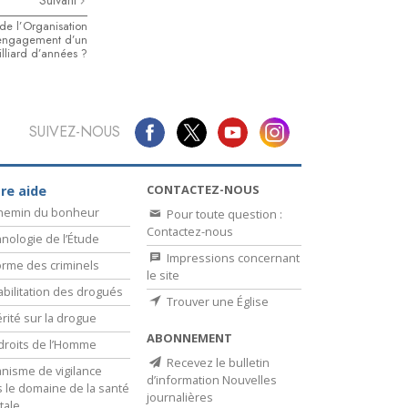
Suivant
 de l’Organisation
 engagement d’un
lliard d’années ?
SUIVEZ-NOUS
CONTACTEZ-NOUS
re aide
chemin du bonheur
Pour toute question :
Contactez-nous
nologie de l’Étude
Impressions concernant
rme des criminels
le site
bilitation des drogués
Trouver une Église
érité sur la drogue
ABONNEMENT
droits de l’Homme
Recevez le bulletin
nisme de vigilance
d’information Nouvelles
 le domaine de la santé
journalières
tale