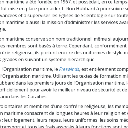
on maritime a été fondée en 1967, et possédait, en ce temps-
deur ?
e fut mise en place pour aider L. Ron Hubbard à poursuivre s
ancées et à superviser les Églises de Scientologie sur toute
on maritime a aussi la mission d’administrer les services ava
ie.
on maritime conserve son nom traditionnel, même si aujourd
ses membres sont basés à terre. Cependant, conformément à
rérie religieuse, ils portent encore des uniformes de style m
s grades en suivant un système hiérarchique.
 l’Organisation maritime, le
Freewinds
, est entièrement com
’Organisation maritime. Utilisant les textes de formation mi
ubbard dans les premiers jours de l’Organisation maritime, 
fficiellement pour avoir le meilleur niveau de sécurité et de
eaux dans les Caraïbes.
volontaires et membres d’une confrérie religieuse, les mem
on maritime consacrent de longues heures à leur religion et 
 leur logement, leurs repas, leurs uniformes, les soins méd
 transport et tous les frais associés à leurs fonctions sont 