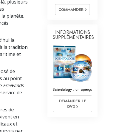
là, plusieurs
L’échelle des tons émotionnels
es
COMMANDER
Réponses aux drogues
 la planète.
ncés
Les enfants
INFORMATIONS
SUPPLÉMENTAIRES
Des outils pour le monde du travail
’hui la
 la tradition
L’éthique et les conditions
aritime et
La raison de l’oppression
posé de
Les investigations
s au point
le
Freewinds
Les fondements de l’organisation
Scientology : un aperçu
 service de
Les fondements des relations publiques
DEMANDER LE
DVD
Cibles et buts
bres de
vivent en
La technologie de l’étude
icaux et
pourvus par