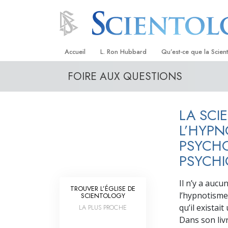
Accueil
L. Ron Hubbard
Qu’est-ce que la Scien
FOIRE AUX QUESTIONS
Croyances et pratique
Credos et Codes de Sc
LA SCI
Les scientologues et la
L’HYPN
Rencontrez un sciento
PSYCHO
PSYCHI
À l’intérieur d’une égli
Les principes de base 
Il n’y a auc
Scientologie
TROUVER L’ÉGLISE DE
l’hypnotisme
SCIENTOLOGY
La Dianétique : Une in
qu’il exista
LA PLUS PROCHE
Dans son liv
Amour et haine –