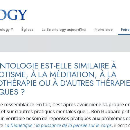
tology ?
Églises
La Scientology aujourd’hui
Notre aide
Foire
s
Trouver une Église
Inaugurations
Le chemin du bonheu
Antéc
Liv
ientologie
Églises idéales de Scientology
Les célébrations de Scientology
Applied Scholastics
À l’i
Liv
ENTOLOGIE EST-ELLE SIMILAIRE À
 Scientologie
Organisations avancées
David Miscavige — Chef ecclésiastique
Criminon
L’org
con
de la Scientology
OTISME, À LA MÉDITATION, À LA
logue
Base à terre de Flag
Narconon
Film
THÉRAPIE OU À D’AUTRES THÉRAPI
QUES ?
se
Freewinds
La vérité sur la drog
Ser
de la
Apporter la Scientologie au monde
Tous unis pour les d
une ressemblance. En fait, c’est après avoir mené sa propre e
entier
 et sur d’autres pratiques mentales que L. Ron Hubbard prit
La Commission des C
troduction
Droits de l’Homme
it un véritable besoin de réponses pratiques aux problèmes 
re
La Dianétique : la puissance de la pensée sur le corps
, il écri
Les ministres volonta