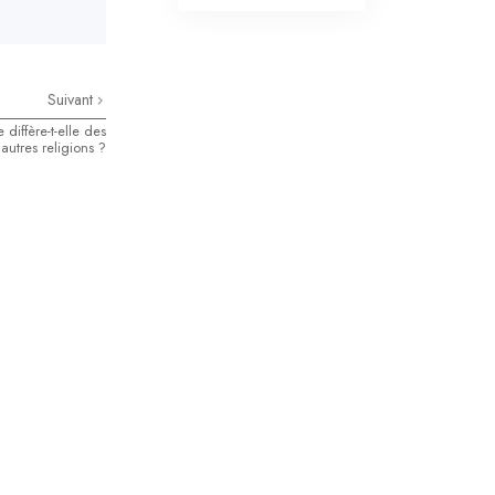
La communication
Suivant
 diffère-t-elle des
autres religions ?