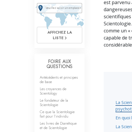
est parvenu 
Qu’est-ce que la gran
dangereuses 
scientifique
Scientologie
comme un « o
AFFICHEZ LA
capable de t
LISTE
considérabl
FOIRE AUX
QUESTIONS
Antécédents et principes
de base
Les croyances de
Scientology
Le fondateur de la
La Scien
Scientologie
psychot
Ce que la Scientologie
fait pour l’individu
En quoi 
Les livres de Dianétique
La Scien
et de Scientologie