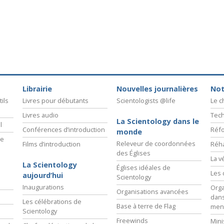
Librairie
Nouvelles journalières
Not
ils
Livres pour débutants
Scientologists @life
Le 
Livres audio
Tech
La Scientology dans le
l
Conférences d’introduction
Réfo
monde
ie
Releveur de coordonnées
Films d’introduction
Réha
des Églises
La v
La Scientology
Églises idéales de
Les 
aujourd’hui
Scientology
Inaugurations
Orga
Organisations avancées
dans
Les célébrations de
Base à terre de Flag
men
Scientology
Freewinds
Mini