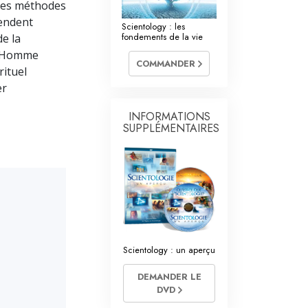
 des méthodes
L’échelle des tons émotionnels
en­dent
Scientology : les
Réponses aux drogues
fondements de la vie
e la
 l’Homme
Les enfants
COMMANDER
rituel
er
Des outils pour le monde du travail
INFORMATIONS
L’éthique et les conditions
SUPPLÉMENTAIRES
La raison de l’oppression
Les investigations
Les fondements de l’organisation
Les fondements des relations publiques
Scientology : un aperçu
Cibles et buts
DEMANDER LE
La technologie de l’étude
DVD