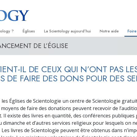
tology ?
Églises
La Scientology aujourd’hui
Notre aide
Foire
ANCEMENT DE L’ÉGLISE
s
Trouver une Église
Inaugurations
Le chemin du bonheu
Antéc
Liv
ientologie
Églises idéales de Scientology
Les célébrations de Scientology
Applied Scholastics
À l’i
Liv
IENT-IL DE CEUX QUI N’ONT PAS LE
 Scientologie
Organisations avancées
David Miscavige — Chef ecclésiastique
Criminon
L’org
con
de la Scientology
 DE FAIRE DES DONS POUR DES SE
logue
Base à terre de Flag
Narconon
Film
se
Freewinds
La vérité sur la drog
Ser
s les Églises de Scientologie un centre de Scientologie gratui
de la
Apporter la Scientologie au monde
Tous unis pour les d
s moyens de faire des donations peuvent recevoir de l’auditi
entier
 Il existe des livres en quantité, des conférences publiques 
La Commission des C
du dimanche et d’autres services religieux pour lesquels on
troduction
Droits de l’Homme
. Les livres de Scientologie peuvent être obtenus dans n’imp
Les ministres volonta