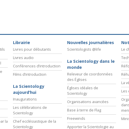
Librairie
Nouvelles journalières
Not
ils
Livres pour débutants
Scientologists @life
Le 
Livres audio
Tech
La Scientology dans le
l
Conférences d’introduction
Réfo
monde
ie
Releveur de coordonnées
Films d’introduction
Réha
des Églises
La v
La Scientology
Églises idéales de
Les 
aujourd’hui
Scientology
Inaugurations
Orga
Organisations avancées
dans
Les célébrations de
Base à terre de Flag
men
Scientology
Freewinds
Mini
ar la
Chef ecclésiastique de la
Scientology
Apporter la Scientologie au