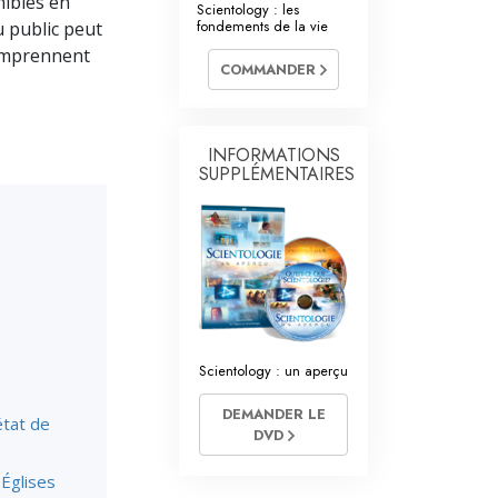
nibles en
Scientology : les
L’échelle des tons émotionnels
fondements de la vie
 public peut
comprennent
Réponses aux drogues
COMMANDER
Les enfants
Des outils pour le monde du travail
INFORMATIONS
SUPPLÉMENTAIRES
L’éthique et les conditions
La raison de l’oppression
Les investigations
Les fondements de l’organisation
Les fondements des relations publiques
Scientology : un aperçu
Cibles et buts
DEMANDER LE
état de
DVD
La technologie de l’étude
 Églises