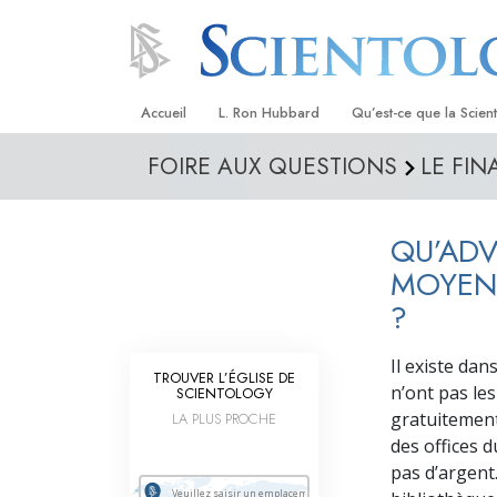
Accueil
L. Ron Hubbard
Qu’est-ce que la Scien
FOIRE AUX QUESTIONS
LE FIN
Croyances et pratique
Credos et Codes de Sc
QU’ADV
Les scientologues et la
MOYENS
Rencontrez un sciento
?
À l’intérieur d’une égli
Il existe dan
TROUVER L’ÉGLISE DE
Les principes de base 
n’ont pas le
SCIENTOLOGY
Scientologie
gratuitement.
LA PLUS PROCHE
des offices 
La Dianétique : Une in
pas d’argent
Amour et haine –