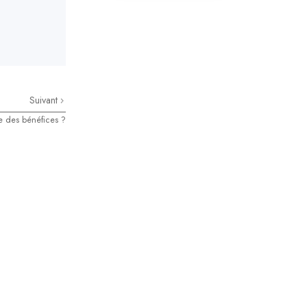
La communication
Suivant
lle des bénéfices ?