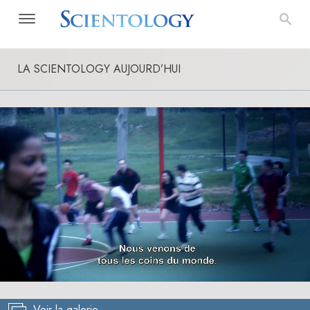
LA SCIENTOLOGY AUJOURD’HUI
Voir la galerie
Loaded
:
7.46%