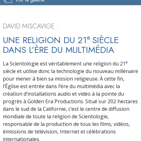
Pause
Mute
Picture-
Ful
Current
0:19
/
Duration
8:50
in-
Picture
Time
DAVID MISCAVIGE :
e
UNE RELIGION DU 21
SIÈCLE
DANS L’ÈRE DU MULTIMÉDIA
e
La Scientologie est véritablement une religion du 21
siècle et utilise donc la technologie du nouveau millénaire
pour mener à bien sa mission religieuse. À cette fin,
l’Église est entrée dans l’ère du multimédia avec la
création d’installations audio et vidéo à la pointe du
progrès à Golden Era Productions. Situé sur 202 hectares
dans le sud de la Californie, c’est le centre de diffusion
mondiale de toute la religion de Scientologie,
responsable de la production de tous les films, vidéos,
émissions de télévision, Internet et célébrations
internationales.