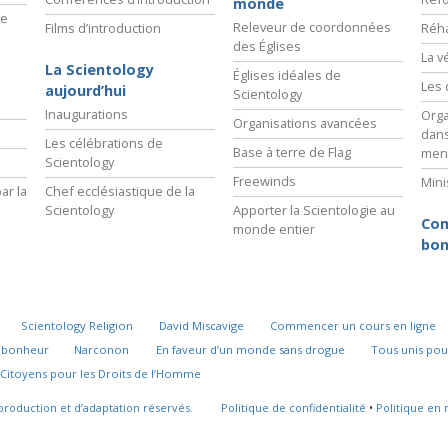
monde
ie
Releveur de coordonnées
Films d’introduction
Réha
des Églises
La v
La Scientology
Églises idéales de
Les 
aujourd’hui
Scientology
Inaugurations
Orga
Organisations avancées
dans
Les célébrations de
Base à terre de Flag
men
Scientology
Freewinds
Mini
ar la
Chef ecclésiastique de la
Scientology
Apporter la Scientologie au
Com
monde entier
bon
Scientology Religion
David Miscavige
Commencer un cours en ligne
u bonheur
Narconon
En faveur d’un monde sans drogue
Tous unis pou
Citoyens pour les Droits de l’Homme
production et d’adaptation réservés.
Politique de confidentialité
•
Politique en