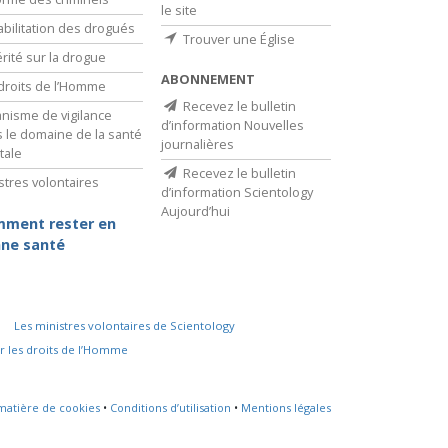
le site
bilitation des drogués
Trouver une Église
érité sur la drogue
ABONNEMENT
droits de l’Homme
Recevez le bulletin
nisme de vigilance
d’information Nouvelles
 le domaine de la santé
journalières
tale
Recevez le bulletin
stres volontaires
d’information Scientology
Aujourd’hui
ment rester en
ne santé
Les ministres volontaires de Scientology
r les droits de l’Homme
 matière de cookies
•
Conditions d’utilisation
•
Mentions légales