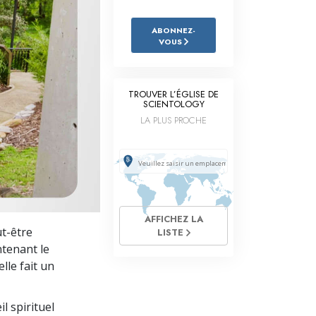
L’échelle des tons émotionnels
ABONNEZ-
Réponses aux drogues
VOUS
Les enfants
Des outils pour le monde du travail
TROUVER L’ÉGLISE DE
SCIENTOLOGY
L’éthique et les conditions
LA PLUS PROCHE
La raison de l’oppression
Les investigations
Les fondements de l’organisation
AFFICHEZ LA
ut-être
Les fondements des relations publiques
LISTE
intenant
le
Cibles et buts
lle fait un
La technologie de l’étude
l spirituel