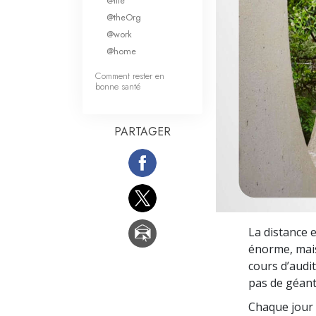
@life
Qu’est-ce que la gran
@theOrg
@work
@home
Comment rester en
bonne santé
PARTAGER
La distance 
énorme, mais 
cours d’audi
pas de géant
Chaque jour 