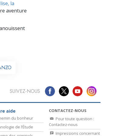
La communication
ise, la
re aventure
panouissent
l ANZO
SUIVEZ-NOUS
CONTACTEZ-NOUS
re aide
chemin du bonheur
Pour toute question :
Contactez-nous
nologie de l’Étude
Impressions concernant
rme des criminels