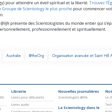
y) pour atteindre un éveil spirituel et la liberté.
Trouvez l’Égl
e Groupe de Scientology le plus proche
pour commencer vot
n.
 @life
présente des Scientologistes du monde entier qui s’é
 personnellement,
professionnellement et spirituellement.
Australie
@theOrg
Organisation avancée et Saint Hil
Librairie
Nouvelles journalières
Not
ils
Livres pour débutants
Scientologists @life
Le 
Livres audio
Tech
La Scientology dans le
l
Conférences d’introduction
Réfo