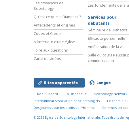
Les croyances de
Les fondements de la v
Scientology
Qu’est-ce que la Dianetics ?
Services pour
débutants
Antécédents et origines
Séminaire de Dianetics
Codes et Credo
Efficacité personnelle
À l’intérieur d’une église
Amélioration de la vie
Foire aux questions
Salle du cours Réussir p
Canal de vidéos
communication
Sites apparentés
Langue
L. Ron Hubbard
La Dianétique
Scientology Network
International Association of Scientologists
Le chemin d
Des jeunes pour les droits de l’Homme
Commission des 
© 2026
Église de Scientology Internationale.
Tous droits de re