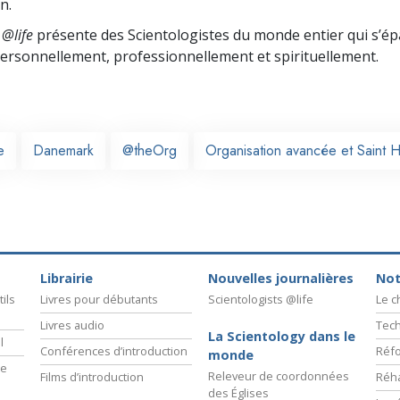
n.
 @life
présente des Scientologistes du monde entier qui s’é
 personnellement,
professionnellement et spirituellement.
e
Danemark
@theOrg
Organisation avancée et Saint H
Librairie
Nouvelles journalières
Not
ils
Livres pour débutants
Scientologists @life
Le 
Livres audio
Tech
La Scientology dans le
l
Conférences d’introduction
Réfo
monde
ie
Releveur de coordonnées
Films d’introduction
Réha
des Églises