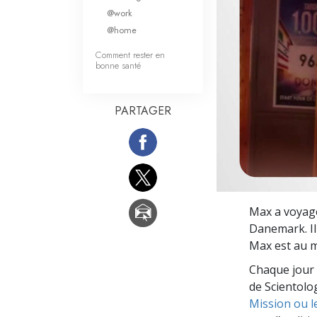
Qu’est-ce que la gran
@work
@home
Comment rester en
bonne santé
PARTAGER
Max a voyagé
Danemark. Il
Max est au 
Chaque jour 
de Scientolog
Mission ou l