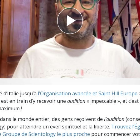
deur ?
 d’Italie jusqu’à
l’Organisation avancée et Saint Hill Europe
 est en train d’y recevoir une
audition
« impeccable », et c’est
maximum !
dans le monde entier, des gens reçoivent de
l’audition
(consei
y) pour atteindre un éveil spirituel et la liberté.
Trouvez l’Égl
e Groupe de Scientology le plus proche
pour commencer vot