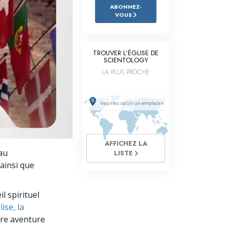
L’échelle des tons émotionnels
ABONNEZ-
VOUS
Réponses aux drogues
Les enfants
TROUVER L’ÉGLISE DE
SCIENTOLOGY
Des outils pour le monde du travail
LA PLUS PROCHE
L’éthique et les conditions
La raison de l’oppression
Les investigations
AFFICHEZ LA
Les fondements de l’organisation
au
LISTE
 ainsi que
Les fondements des relations publiques
Cibles et buts
l spirituel
ise, la
La technologie de l’étude
re aventure