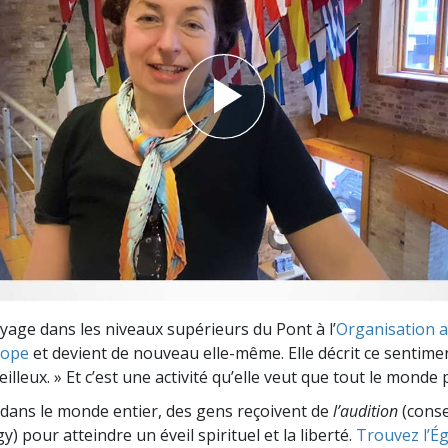
deur ?
yage dans les niveaux supérieurs du Pont à l’
Organisation a
rope
et devient de nouveau elle-même. Elle décrit ce sentiment
lleux. » Et c’est une activité qu’elle veut que tout le monde 
dans le monde entier, des gens reçoivent de
l’audition
(consei
y) pour atteindre un éveil spirituel et la liberté.
Trouvez l’Égl