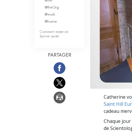
@life
Qu’est-ce que la gran
@theOrg
@work
@home
Comment rester en
bonne santé
PARTAGER
Catherine vo
Saint Hill Eu
cadeau mervei
Chaque jour 
de Scientolog