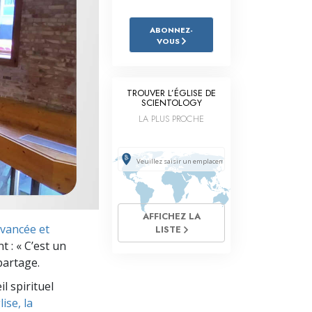
L’échelle des tons émotionnels
ABONNEZ-
Réponses aux drogues
VOUS
Les enfants
Des outils pour le monde du travail
TROUVER L’ÉGLISE DE
SCIENTOLOGY
L’éthique et les conditions
LA PLUS PROCHE
La raison de l’oppression
Les investigations
Les fondements de l’organisation
AFFICHEZ LA
vancée et
Les fondements des relations publiques
LISTE
 : « C’est un
Cibles et buts
partage.
l spirituel
La technologie de l’étude
ise, la