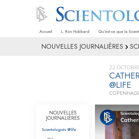
Accueil
L. Ron Hubbard
Qu’est-ce que la Scien
NOUVELLES JOURNALIÈRES
SC
Croyances et pratique
Credos et Codes de Sc
22 OCTOBRE
Les scientologues et la
CATHER
@LIFE
Rencontrez un sciento
COPENHAGU
À l’intérieur d’une égli
Les principes de base 
NOUVELLES
Scientologie
JOURNALIÈRES
La Dianétique : Une in
Scientologists @life
Amour et haine –