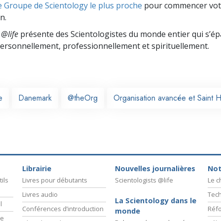
e Groupe de Scientology le plus proche
pour commencer vot
n.
 @life
présente des Scientologistes du monde entier qui s’é
 personnellement,
professionnellement et spirituellement.
e
Danemark
@theOrg
Organisation avancée et Saint H
Librairie
Nouvelles journalières
Not
ils
Livres pour débutants
Scientologists @life
Le 
Livres audio
Tech
La Scientology dans le
l
Conférences d’introduction
Réfo
monde
ie