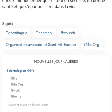
dans le monde entier qui restent en sécurité, en bonne
santé et qui s’épanouissent dans la vie.
Sujets
Copenhague
Danemark
@church
Organisation avancée et Saint Hill Europe
@theOrg
NOUVELLES JOURNALIÈRES
Scientologists @life
@life
@theOrg
@work
@home
Comment rester en bonne santé