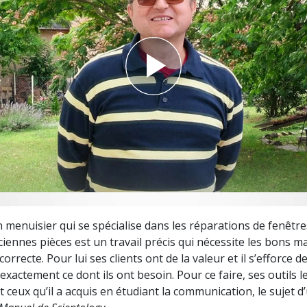
deur ?
n menuisier qui se spécialise dans les réparations de fenêtr
iennes pièces est un travail précis qui nécessite les bons ma
rrecte. Pour lui ses clients ont de la valeur et il s’efforce d
actement ce dont ils ont besoin. Pour ce faire, ses outils l
 ceux qu’il a acquis en étudiant la communication, le sujet d