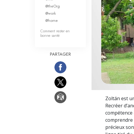
Qu’est-ce que la gran
@theOrg
@work
@home
Comment rester en
bonne santé
PARTAGER
Zoltán est u
Recréer d’anc
compétence co
comprendre ex
précieux sont