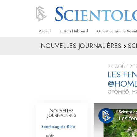
Accueil
L. Ron Hubbard
Qu’est-ce que la Scien
NOUVELLES JOURNALIÈRES
SC
Croyances et pratique
Credos et Codes de Sc
24 AOÛT 20
Les scientologues et la
LES FE
@HOM
Rencontrez un sciento
GYÖMRŐ, H
À l’intérieur d’une égli
Les principes de base 
NOUVELLES
Scientologie
JOURNALIÈRES
La Dianétique : Une in
Scientologists @life
@life
Amour et haine –