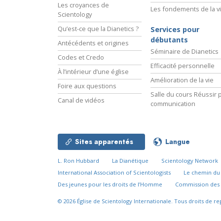
Les croyances de
Les fondements de la v
Scientology
Qu’est-ce que la Dianetics ?
Services pour
débutants
Antécédents et origines
Séminaire de Dianetics
Codes et Credo
Efficacité personnelle
À l’intérieur d’une église
Amélioration de la vie
Foire aux questions
Salle du cours Réussir p
Canal de vidéos
communication
Sites apparentés
Langue
L. Ron Hubbard
La Dianétique
Scientology Network
International Association of Scientologists
Le chemin d
Des jeunes pour les droits de l’Homme
Commission des 
© 2026
Église de Scientology Internationale.
Tous droits de re