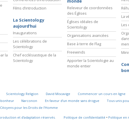
monde
ie
Releveur de coordonnées
Films d’introduction
Réha
des Églises
La v
La Scientology
Églises idéales de
Les 
aujourd’hui
Scientology
Inaugurations
Orga
Organisations avancées
dans
Les célébrations de
Base à terre de Flag
men
Scientology
Freewinds
Mini
ar la
Chef ecclésiastique de la
Scientology
Apporter la Scientologie au
Com
monde entier
bon
Scientology Religion
David Miscavige
Commencer un cours en ligne
u bonheur
Narconon
En faveur d’un monde sans drogue
Tous unis pou
Citoyens pour les Droits de l’Homme
production et d’adaptation réservés.
Politique de confidentialité
•
Politique en