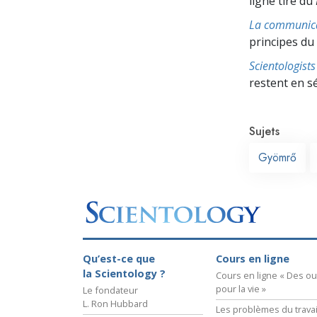
ligne tiré du
La communic
principes du
Scientologis
restent en s
Sujets
Gyömrő
Qu’est-ce que
Cours en ligne
la Scientology ?
Cours en ligne « Des out
pour la vie »
Le fondateur
L. Ron Hubbard
Les problèmes du travai