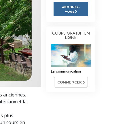
L’échelle des tons émotionnels
ABONNEZ-
VOUS
Réponses aux drogues
Les enfants
COURS GRATUIT EN
Des outils pour le monde du travail
LIGNE
L’éthique et les conditions
La raison de l’oppression
La communication
Les investigations
COMMENCER
Les fondements de l’organisation
es anciennes.
Les fondements des relations publiques
tériaux et la
Cibles et buts
e
es plus
La technologie de l’étude
’un cours en