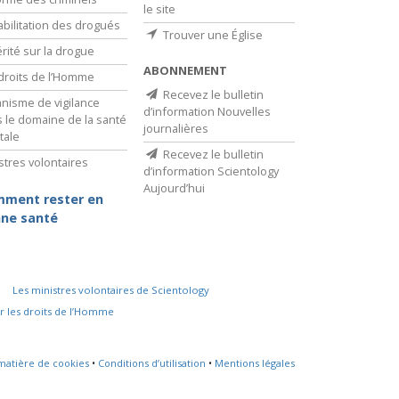
le site
bilitation des drogués
Trouver une Église
érité sur la drogue
ABONNEMENT
droits de l’Homme
Recevez le bulletin
nisme de vigilance
d’information Nouvelles
 le domaine de la santé
journalières
tale
Recevez le bulletin
stres volontaires
d’information Scientology
Aujourd’hui
ment rester en
ne santé
Les ministres volontaires de Scientology
r les droits de l’Homme
 matière de cookies
•
Conditions d’utilisation
•
Mentions légales