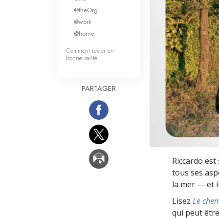
Qu’est-ce que la gran
@theOrg
@work
@home
Comment rester en
bonne santé
PARTAGER
Riccardo est
tous ses aspe
la mer — et 
Lisez
Le chem
qui peut être