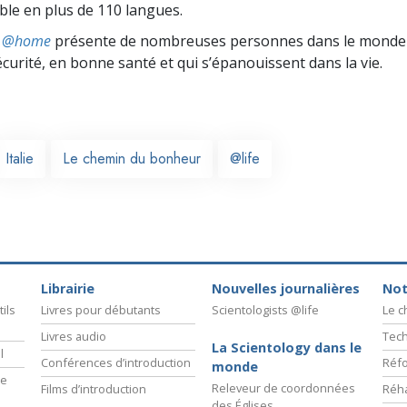
ible en plus de 110 langues.
ts @home
présente de nombreuses personnes dans le monde 
écurité, en bonne santé et qui s’épanouissent dans la vie.
Italie
Le chemin du bonheur
@life
Librairie
Nouvelles journalières
Not
ils
Livres pour débutants
Scientologists @life
Le 
Livres audio
Tech
La Scientology dans le
l
Conférences d’introduction
Réfo
monde
ie
Releveur de coordonnées
Films d’introduction
Réha
des Églises