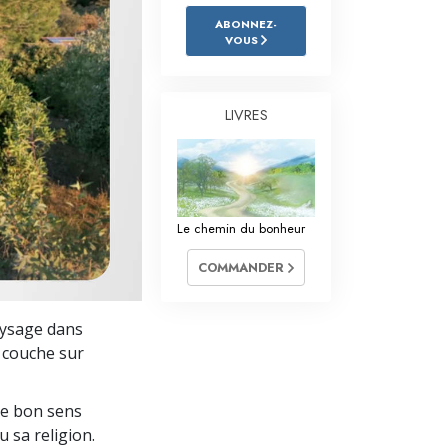
L’échelle des tons émotionnels
ABONNEZ-
VOUS
Réponses aux drogues
Les enfants
LIVRES
Des outils pour le monde du travail
L’éthique et les conditions
La raison de l’oppression
Le chemin du bonheur
Les investigations
COMMANDER
Les fondements de l’organisation
paysage dans
Les fondements des relations publiques
e couche sur
Cibles et buts
le bon sens
La technologie de l’étude
u sa religion.