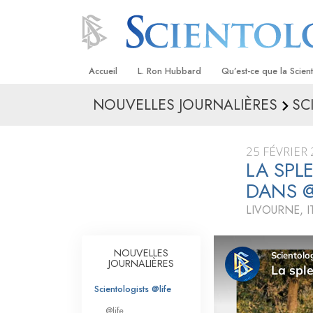
Accueil
L. Ron Hubbard
Qu’est-ce que la Scien
NOUVELLES JOURNALIÈRES
SC
Croyances et pratique
Credos et Codes de Sc
25 FÉVRIER
Les scientologues et la
LA SPL
DANS 
Rencontrez un sciento
LIVOURNE, I
À l’intérieur d’une égli
Les principes de base 
NOUVELLES
Scientologie
JOURNALIÈRES
La Dianétique : Une in
Scientologists @life
@life
Amour et haine –