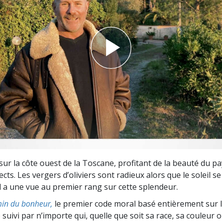
deur ?
 sur la côte ouest de la Toscane, profitant de la beauté du 
cts. Les vergers d’oliviers sont radieux alors que le soleil s
il a une vue au premier rang sur cette splendeur.
in du bonheur,
le premier code moral basé entièrement sur 
 suivi par n’importe qui, quelle que soit sa race, sa couleur o