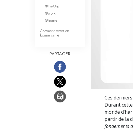
Qu’est-ce que la gran
@theOrg
@work
@home
Comment rester en
bonne santé
PARTAGER
Ces derniers
Durant cette
monde d’harm
partir de la
fondements de