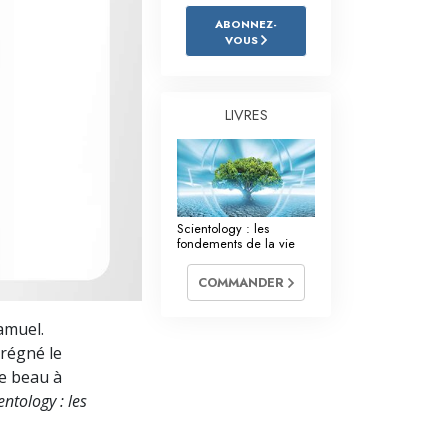
L’échelle des tons émotionnels
ABONNEZ-
VOUS
Réponses aux drogues
Les enfants
LIVRES
Des outils pour le monde du travail
L’éthique et les conditions
La raison de l’oppression
Scientology : les
fondements de la vie
Les investigations
COMMANDER
Les fondements de l’organisation
amuel.
Les fondements des relations publiques
prégné le
Cibles et buts
de beau à
entology : les
La technologie de l’étude