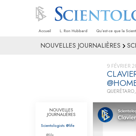
Accueil
L. Ron Hubbard
Qu’est-ce que la Scien
NOUVELLES JOURNALIÈRES
SC
Croyances et pratique
Credos et Codes de Sc
9 FÉVRIER 2
Les scientologues et la
CLAVIE
@HOM
Rencontrez un sciento
QUERÉTARO,
À l’intérieur d’une égli
Les principes de base 
NOUVELLES
Scientologie
JOURNALIÈRES
La Dianétique : Une in
Scientologists @life
@life
Amour et haine –