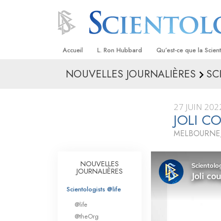
Accueil
L. Ron Hubbard
Qu’est-ce que la Scien
NOUVELLES JOURNALIÈRES
SC
Croyances et pratique
Credos et Codes de Sc
27 JUIN 202
Les scientologues et la
JOLI C
MELBOURNE,
Rencontrez un sciento
À l’intérieur d’une égli
NOUVELLES
JOURNALIÈRES
Les principes de base 
Scientologie
Scientologists @life
La Dianétique : Une in
@life
@theOrg
Amour et haine –