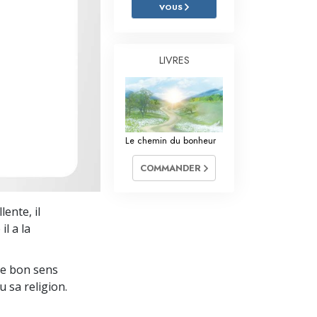
L’échelle des tons émotionnels
VOUS
Réponses aux drogues
LIVRES
Les enfants
Des outils pour le monde du travail
L’éthique et les conditions
Le chemin du bonheur
La raison de l’oppression
COMMANDER
Les investigations
Les fondements de l’organisation
ente, il
il a la
Les fondements des relations publiques
Cibles et buts
le bon sens
u sa religion.
La technologie de l’étude