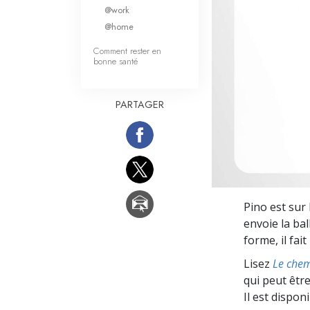
Qu’est-ce que la gran
@work
@home
Comment rester en
bonne santé
PARTAGER
Pino est sur 
envoie la bal
forme, il fai
Lisez
Le chem
qui peut être
Il est dispon