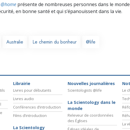
ts @home
présente de nombreuses personnes dans le monde 
écurité, en bonne santé et qui s’épanouissent dans la vie.
Australie
Le chemin du bonheur
@life
Librairie
Nouvelles journalières
Not
ils
Livres pour débutants
Scientologists @life
Le 
Livres audio
Tech
La Scientology dans le
l
Conférences d’introduction
Réfo
monde
ie
Releveur de coordonnées
Films d’introduction
Réha
des Églises
La v
La Scientology
Églises idéales de