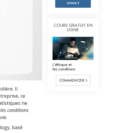
L’échelle des tons émotionnels
VOUS
Réponses aux drogues
COURS GRATUIT EN
Les enfants
LIGNE
Des outils pour le monde du travail
L’éthique et les conditions
La raison de l’oppression
L’éthique et
les conditions
Les investigations
COMMENCER
Les fondements de l’organisation
lière. Il
treprise, ce
Les fondements des relations publiques
atistiques ne
 les conditions
Cibles et buts
vie.
La technologie de l’étude
ology, basé