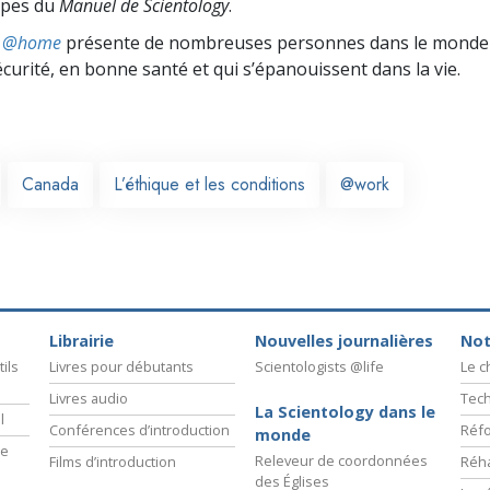
cipes du
Manuel de Scientology
.
ts @home
présente de nombreuses personnes dans le monde 
écurité, en bonne santé et qui s’épanouissent dans la vie.
Canada
L’éthique et les conditions
@work
Librairie
Nouvelles journalières
Not
ils
Livres pour débutants
Scientologists @life
Le 
Livres audio
Tech
La Scientology dans le
l
Conférences d’introduction
Réfo
monde
ie
Releveur de coordonnées
Films d’introduction
Réha
des Églises