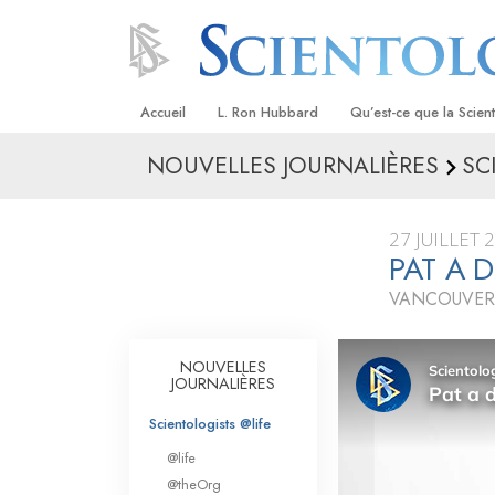
Accueil
L. Ron Hubbard
Qu’est-ce que la Scien
NOUVELLES JOURNALIÈRES
SC
Croyances et pratique
Credos et Codes de Sc
27 JUILLET 
Les scientologues et la
PAT A 
VANCOUVER
Rencontrez un sciento
À l’intérieur d’une égli
NOUVELLES
JOURNALIÈRES
Les principes de base 
Scientologie
Scientologists @life
La Dianétique : Une in
@life
@theOrg
Amour et haine –