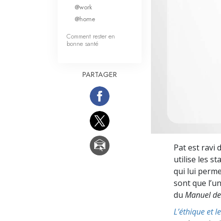
Qu’est-ce que la gran
@work
@home
Comment rester en
bonne santé
PARTAGER
Pat est ravi 
utilise les s
qui lui perme
sont que l’u
du
Manuel de
L’éthique et l