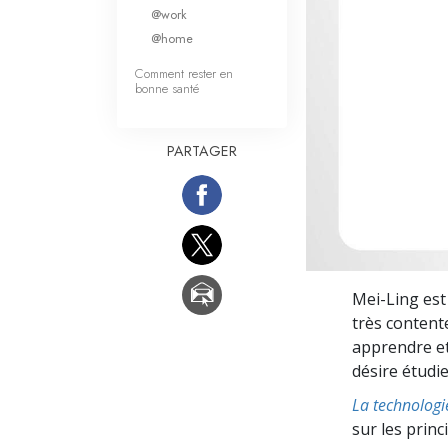
Qu’est-ce que la gran
@work
@home
Comment rester en
bonne santé
PARTAGER
Mei-Ling es
très contente.
apprendre et 
désire étudie
La technologi
sur les prin