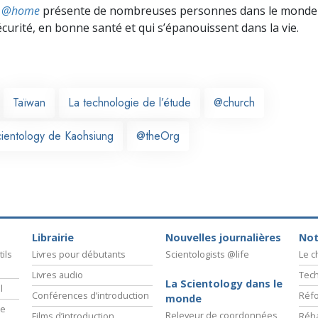
ts @home
présente de nombreuses personnes dans le monde 
écurité, en bonne santé et qui s’épanouissent dans la vie.
Taïwan
La technologie de l’étude
@church
cientology de Kaohsiung
@theOrg
Librairie
Nouvelles journalières
Not
ils
Livres pour débutants
Scientologists @life
Le 
Livres audio
Tech
La Scientology dans le
l
Conférences d’introduction
Réfo
monde
ie
Releveur de coordonnées
Films d’introduction
Réha