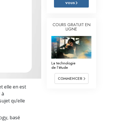
L’échelle des tons émotionnels
VOUS
Réponses aux drogues
COURS GRATUIT EN
Les enfants
LIGNE
Des outils pour le monde du travail
L’éthique et les conditions
La raison de l’oppression
La technologie
de l’étude
Les investigations
COMMENCER
Les fondements de l’organisation
t elle en est
 à
Les fondements des relations publiques
ujet qu’elle
Cibles et buts
logy, basé
La technologie de l’étude