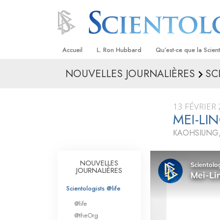
Accueil
L. Ron Hubbard
Qu’est-ce que la Scien
NOUVELLES JOURNALIÈRES
SC
Croyances et pratique
Credos et Codes de Sc
13 FÉVRIER
Les scientologues et la
MEI-LI
KAOHSIUNG,
Rencontrez un sciento
À l’intérieur d’une égli
NOUVELLES
JOURNALIÈRES
Les principes de base 
Scientologie
Scientologists @life
La Dianétique : Une in
@life
@theOrg
Amour et haine –