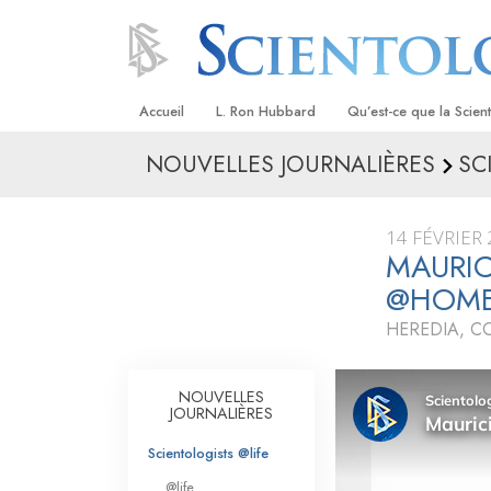
Accueil
L. Ron Hubbard
Qu’est-ce que la Scien
NOUVELLES JOURNALIÈRES
SC
Croyances et pratique
Credos et Codes de Sc
14 FÉVRIER
Les scientologues et la
MAURIC
@HOM
Rencontrez un sciento
HEREDIA, C
À l’intérieur d’une égli
Les principes de base 
NOUVELLES
Scientologie
JOURNALIÈRES
La Dianétique : Une in
Scientologists @life
@life
Amour et haine –