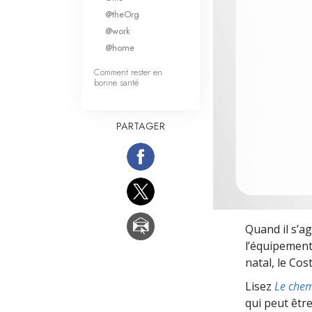
Qu’est-ce que la gran
@theOrg
@work
@home
Comment rester en
bonne santé
PARTAGER
Quand il s’ag
l’équipement 
natal, le Cost
Lisez
Le chem
qui peut être