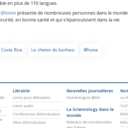
ible en plus de 110 langues.
ts @home
présente de nombreuses personnes dans le monde 
écurité, en bonne santé et qui s’épanouissent dans la vie.
Costa Rica
Le chemin du bonheur
@home
Librairie
Nouvelles journalières
Not
ils
Livres pour débutants
Scientologists @life
Le 
Livres audio
Tech
La Scientology dans le
l
Conférences d’introduction
Réfo
monde
ie
Releveur de coordonnées
Films d’introduction
Réha
des Églises