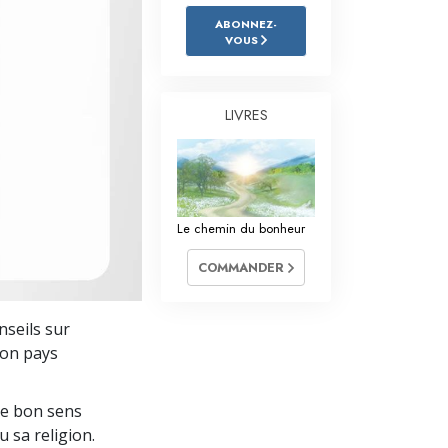
L’échelle des tons émotionnels
ABONNEZ-
VOUS
Réponses aux drogues
Les enfants
LIVRES
Des outils pour le monde du travail
L’éthique et les conditions
La raison de l’oppression
Le chemin du bonheur
Les investigations
COMMANDER
Les fondements de l’organisation
nseils sur
Les fondements des relations publiques
son pays
Cibles et buts
le bon sens
La technologie de l’étude
u sa religion.