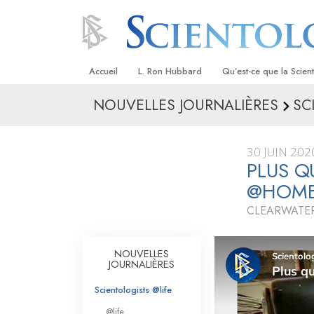
Accueil
L. Ron Hubbard
Qu’est-ce que la Scien
NOUVELLES JOURNALIÈRES
SC
Croyances et pratique
Credos et Codes de Sc
30 JUIN 202
Les scientologues et la
PLUS Q
@HOM
Rencontrez un sciento
CLEARWATER
À l’intérieur d’une égli
Les principes de base 
NOUVELLES
Scientologie
JOURNALIÈRES
La Dianétique : Une in
Scientologists @life
@life
Amour et haine –