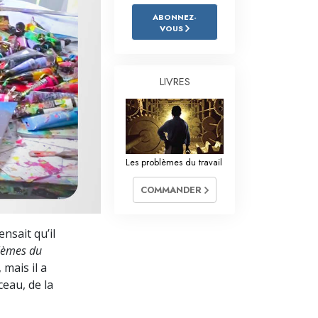
L’échelle des tons émotionnels
ABONNEZ-
VOUS
Réponses aux drogues
Les enfants
LIVRES
Des outils pour le monde du travail
L’éthique et les conditions
La raison de l’oppression
Les problèmes du travail
Les investigations
COMMANDER
Les fondements de l’organisation
nsait qu’il
Les fondements des relations publiques
lèmes du
Cibles et buts
 mais il a
ceau, de la
La technologie de l’étude