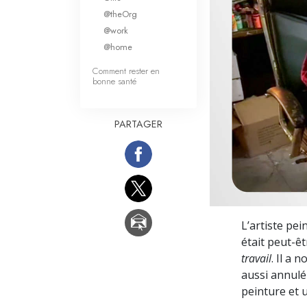
Qu’est-ce que la gran
@theOrg
@work
@home
Comment rester en
bonne santé
PARTAGER
L’artiste pei
était peut-êt
travail
. Il a 
aussi annulé 
peinture et u