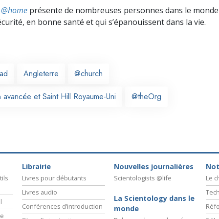
ts @home
présente de nombreuses personnes dans le monde 
écurité, en bonne santé et qui s’épanouissent dans la vie.
ead
Angleterre
@church
n avancée et Saint Hill Royaume-Uni
@theOrg
Librairie
Nouvelles journalières
Not
ils
Livres pour débutants
Scientologists @life
Le 
Livres audio
Tech
La Scientology dans le
l
Conférences d’introduction
Réfo
monde
ie