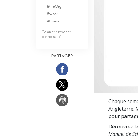
Qu’est-ce que la gran
@theOrg
@work
@home
Comment rester en
bonne santé
PARTAGER
Chaque semai
Angleterre. 
pour partage
Découvrez le
Manuel de Sci