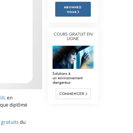
L’échelle des tons émotionnels
ABONNEZ-
VOUS
Réponses aux drogues
Les enfants
COURS GRATUIT EN
Des outils pour le monde du travail
LIGNE
L’éthique et les conditions
La raison de l’oppression
Solutions à
Les investigations
un environnement
dangereux
Les fondements de l’organisation
COMMENCER
ll,
en
Les fondements des relations publiques
t que diplômé
Cibles et buts
 gratuits
du
La technologie de l’étude