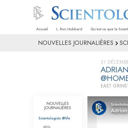
Accueil
L. Ron Hubbard
Qu’est-ce que la Scien
NOUVELLES JOURNALIÈRES
SC
Croyances et pratique
Credos et Codes de Sc
31 DÉCEMB
Les scientologues et la
ADRIAN
@HOM
Rencontrez un sciento
EAST GRINS
À l’intérieur d’une égli
Les principes de base 
NOUVELLES
Scientologie
JOURNALIÈRES
La Dianétique : Une in
Scientologists @life
@life
Amour et haine –