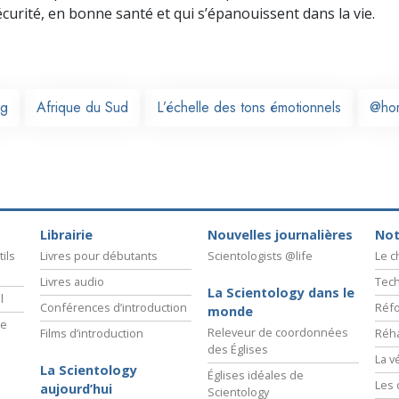
écurité, en bonne santé et qui s’épanouissent dans la vie.
rg
Afrique du Sud
L’échelle des tons émotionnels
@ho
Librairie
Nouvelles journalières
Not
ils
Livres pour débutants
Scientologists @life
Le 
Livres audio
Tech
La Scientology dans le
l
Conférences d’introduction
Réfo
monde
ie
Releveur de coordonnées
Films d’introduction
Réha
des Églises
La v
La Scientology
Églises idéales de
Les 
aujourd’hui
Scientology