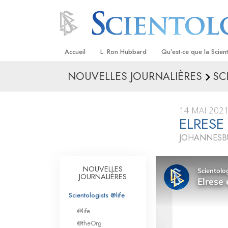
Accueil
L. Ron Hubbard
Qu’est-ce que la Scien
NOUVELLES JOURNALIÈRES
SC
Croyances et pratique
Credos et Codes de Sc
14 MAI 202
Les scientologues et la
ELRESE
JOHANNESBU
Rencontrez un sciento
À l’intérieur d’une égli
NOUVELLES
JOURNALIÈRES
Les principes de base 
Scientologie
Scientologists @life
La Dianétique : Une in
@life
@theOrg
Amour et haine –