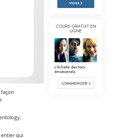
L’échelle des tons émotionnels
VOUS
Réponses aux drogues
COURS GRATUIT EN
Les enfants
LIGNE
Des outils pour le monde du travail
L’éthique et les conditions
La raison de l’oppression
L’échelle des tons
émotionnels
Les investigations
COMMENCER
Les fondements de l’organisation
e façon
e
Les fondements des relations publiques
Cibles et buts
ientology,
La technologie de l’étude
entier qui