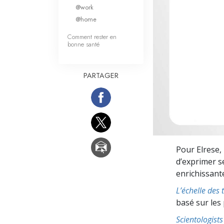
Qu’est-ce que la gran
@work
@home
Comment rester en
bonne santé
PARTAGER
Pour Elrese, 
d’exprimer s
enrichissante
L’échelle des
basé sur les
Scientologis