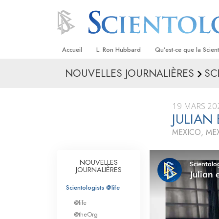
Accueil
L. Ron Hubbard
Qu’est-ce que la Scien
NOUVELLES JOURNALIÈRES
SC
Croyances et pratique
Credos et Codes de Sc
19 MARS 20
Les scientologues et la
JULIAN
MEXICO, ME
Rencontrez un sciento
À l’intérieur d’une égli
NOUVELLES
JOURNALIÈRES
Les principes de base 
Scientologie
Scientologists @life
La Dianétique : Une in
@life
@theOrg
Amour et haine –