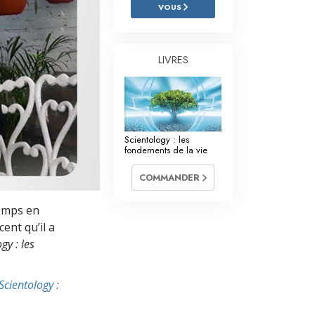
L’échelle des tons émotionnels
VOUS
Réponses aux drogues
LIVRES
Les enfants
Des outils pour le monde du travail
L’éthique et les conditions
Scientology : les
La raison de l’oppression
fondements de la vie
Les investigations
COMMANDER
Les fondements de l’organisation
temps en
ent qu’il a
Les fondements des relations publiques
gy : les
Cibles et buts
Scientology :
La technologie de l’étude