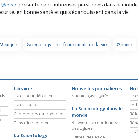
ts @home
présente de nombreuses personnes dans le monde 
écurité, en bonne santé et qui s’épanouissent dans la vie.
Mexique
Scientology : les fondements de la vie
@home
Librairie
Nouvelles journalières
Not
ils
Livres pour débutants
Scientologists @life
Le 
Livres audio
Tech
La Scientology dans le
l
Conférences d’introduction
Réfo
monde
ie
Releveur de coordonnées
Films d’introduction
Réha
des Églises
La v
La Scientology
Églises idéales de