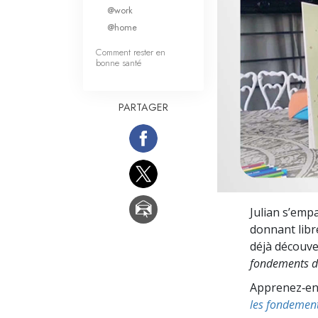
Qu’est-ce que la gran
@work
@home
Comment rester en
bonne santé
PARTAGER
Julian s’emp
donnant libre
déjà découver
fondements de
Apprenez‑en p
les fondement