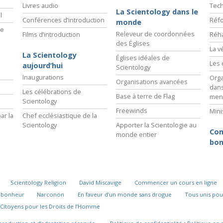
Livres audio
Tech
La Scientology dans le
l
Conférences d’introduction
Réfo
monde
ie
Releveur de coordonnées
Films d’introduction
Réha
des Églises
La v
La Scientology
Églises idéales de
Les 
aujourd’hui
Scientology
Inaugurations
Orga
Organisations avancées
dans
Les célébrations de
Base à terre de Flag
men
Scientology
Freewinds
Mini
ar la
Chef ecclésiastique de la
Scientology
Apporter la Scientologie au
Com
monde entier
bon
Scientology Religion
David Miscavige
Commencer un cours en ligne
u bonheur
Narconon
En faveur d’un monde sans drogue
Tous unis pou
Citoyens pour les Droits de l’Homme