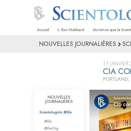
Accueil
L. Ron Hubbard
Qu’est-ce que la Scien
NOUVELLES JOURNALIÈRES
SC
Croyances et pratique
Credos et Codes de Sc
17 JANVIER
Les scientologues et la
CIA CO
PORTLAND,
Rencontrez un sciento
À l’intérieur d’une égli
NOUVELLES
JOURNALIÈRES
Les principes de base 
Scientologie
Scientologists @life
La Dianétique : Une in
@life
@theOrg
Amour et haine –