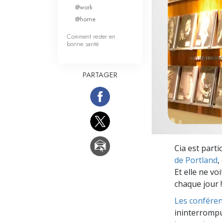
Qu’est-ce que la gran
@work
@home
Comment rester en
bonne santé
PARTAGER
Cia est parti
de Portland
,
Et elle ne v
chaque jour !
Les conféren
ininterromp