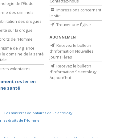
Contactez-nous
nologie de l’Étude
Impressions concernant
rme des criminels
le site
bilitation des drogués
Trouver une Église
érité sur la drogue
ABONNEMENT
droits de l’Homme
Recevez le bulletin
nisme de vigilance
d’information Nouvelles
 le domaine de la santé
journalières
tale
Recevez le bulletin
stres volontaires
d’information Scientology
Aujourd’hui
ment rester en
ne santé
Les ministres volontaires de Scientology
r les droits de l’Homme