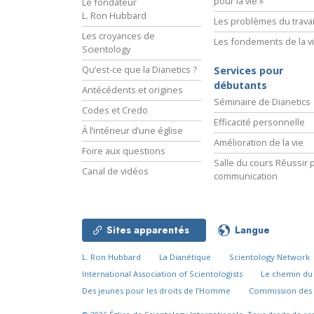
pour la vie »
Le fondateur
L. Ron Hubbard
Les problèmes du travai
Les croyances de
Les fondements de la v
Scientology
Qu’est-ce que la Dianetics ?
Services pour
débutants
Antécédents et origines
Séminaire de Dianetics
Codes et Credo
Efficacité personnelle
À l’intérieur d’une église
Amélioration de la vie
Foire aux questions
Salle du cours Réussir p
Canal de vidéos
communication
Sites apparentés
Langue
L. Ron Hubbard
La Dianétique
Scientology Network
International Association of Scientologists
Le chemin d
Des jeunes pour les droits de l’Homme
Commission des 