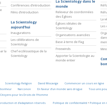
La Scientology dans le
l
Conférences d’introduction
Réfo
monde
ie
Releveur de coordonnées
Films d’introduction
Réha
des Églises
La v
La Scientology
Églises idéales de
Les 
aujourd’hui
Scientology
Inaugurations
Orga
Organisations avancées
dans
Les célébrations de
Base à terre de Flag
men
Scientology
Freewinds
Mini
ar la
Chef ecclésiastique de la
Scientology
Apporter la Scientologie au
Com
monde entier
bon
Scientology Religion
David Miscavige
Commencer un cours en ligne
u bonheur
Narconon
En faveur d’un monde sans drogue
Tous unis pou
Citoyens pour les Droits de l’Homme
production et d’adaptation réservés.
Politique de confidentialité
•
Politique en