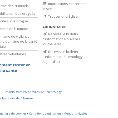
Impressions concernant
rme des criminels
le site
bilitation des drogués
Trouver une Église
érité sur la drogue
ABONNEMENT
droits de l’Homme
Recevez le bulletin
nisme de vigilance
d’information Nouvelles
 le domaine de la santé
journalières
tale
Recevez le bulletin
stres volontaires
d’information Scientology
Aujourd’hui
ment rester en
ne santé
Les ministres volontaires de Scientology
r les droits de l’Homme
 matière de cookies
•
Conditions d’utilisation
•
Mentions légales