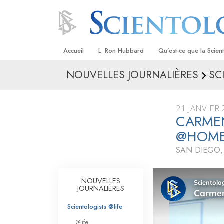
Accueil
L. Ron Hubbard
Qu’est-ce que la Scien
NOUVELLES JOURNALIÈRES
SC
Croyances et pratique
Credos et Codes de Sc
21 JANVIER
Les scientologues et la
CARMEN
@HOM
Rencontrez un sciento
SAN DIEGO,
À l’intérieur d’une égli
Les principes de base 
NOUVELLES
Scientologie
JOURNALIÈRES
La Dianétique : Une in
Scientologists @life
@life
Amour et haine –