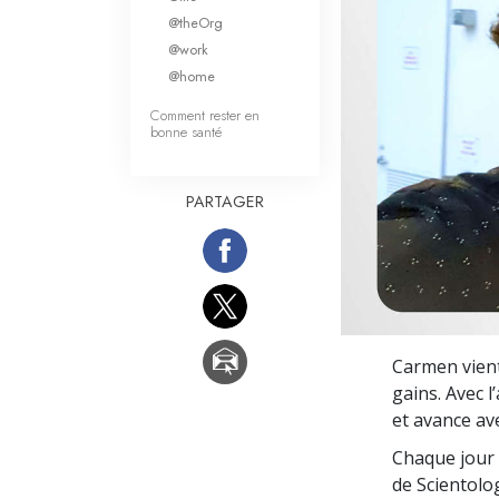
Qu’est-ce que la gran
@theOrg
@work
@home
Comment rester en
bonne santé
PARTAGER
Carmen vien
gains. Avec 
et avance ave
Chaque jour 
de Scientolog