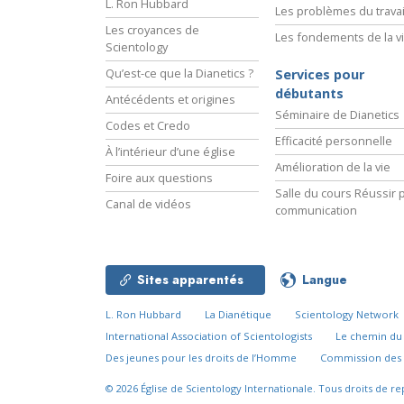
L. Ron Hubbard
Les problèmes du travai
Les croyances de
Les fondements de la v
Scientology
Qu’est-ce que la Dianetics ?
Services pour
débutants
Antécédents et origines
Séminaire de Dianetics
Codes et Credo
Efficacité personnelle
À l’intérieur d’une église
Amélioration de la vie
Foire aux questions
Salle du cours Réussir p
Canal de vidéos
communication
Sites apparentés
Langue
L. Ron Hubbard
La Dianétique
Scientology Network
International Association of Scientologists
Le chemin d
Des jeunes pour les droits de l’Homme
Commission des 
© 2026
Église de Scientology Internationale.
Tous droits de re