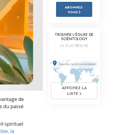
L’échelle des tons émotionnels
ABONNEZ-
VOUS
Réponses aux drogues
Les enfants
TROUVER L’ÉGLISE DE
SCIENTOLOGY
Des outils pour le monde du travail
LA PLUS PROCHE
L’éthique et les conditions
La raison de l’oppression
Les investigations
Les fondements de l’organisation
AFFICHEZ LA
LISTE
avantage de
Les fondements des relations publiques
us du passé
Cibles et buts
l spirituel
La technologie de l’étude
ise, la