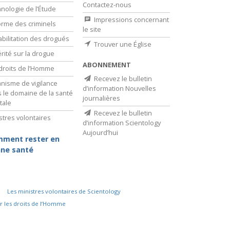
Contactez-nous
nologie de l’Étude
Impressions concernant
rme des criminels
le site
bilitation des drogués
Trouver une Église
érité sur la drogue
ABONNEMENT
droits de l’Homme
Recevez le bulletin
nisme de vigilance
d’information Nouvelles
 le domaine de la santé
journalières
tale
Recevez le bulletin
stres volontaires
d’information Scientology
Aujourd’hui
ment rester en
ne santé
Les ministres volontaires de Scientology
r les droits de l’Homme