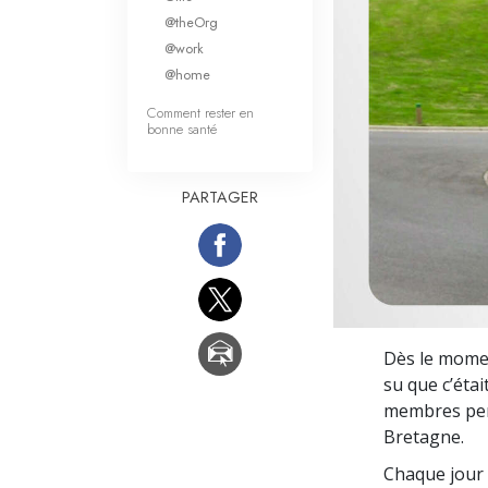
Qu’est-ce que la gran
@theOrg
@work
@home
Comment rester en
bonne santé
PARTAGER
Dès le momen
su que c’étai
membres perm
Bretagne.
Chaque jour 