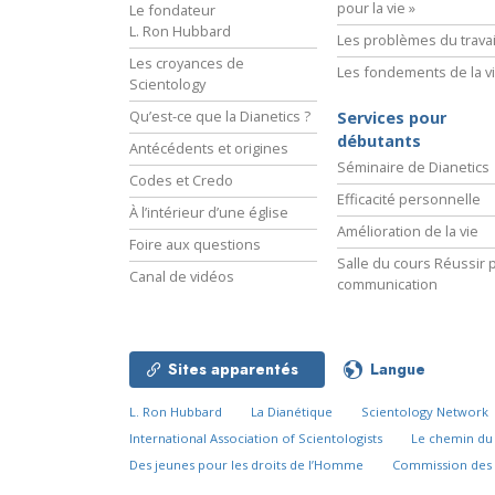
pour la vie »
Le fondateur
L. Ron Hubbard
Les problèmes du travai
Les croyances de
Les fondements de la v
Scientology
Qu’est-ce que la Dianetics ?
Services pour
débutants
Antécédents et origines
Séminaire de Dianetics
Codes et Credo
Efficacité personnelle
À l’intérieur d’une église
Amélioration de la vie
Foire aux questions
Salle du cours Réussir p
Canal de vidéos
communication
Sites apparentés
Langue
L. Ron Hubbard
La Dianétique
Scientology Network
International Association of Scientologists
Le chemin d
Des jeunes pour les droits de l’Homme
Commission des 