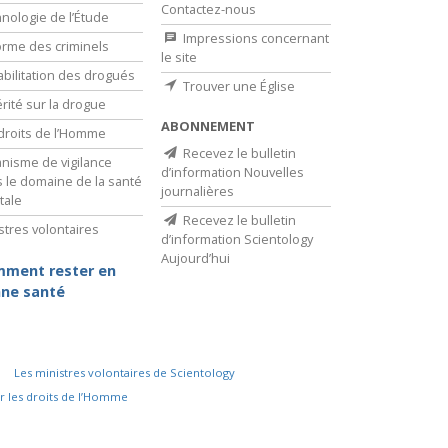
Contactez-nous
nologie de l’Étude
Impressions concernant
rme des criminels
le site
bilitation des drogués
Trouver une Église
érité sur la drogue
ABONNEMENT
droits de l’Homme
Recevez le bulletin
nisme de vigilance
d’information Nouvelles
 le domaine de la santé
journalières
tale
Recevez le bulletin
stres volontaires
d’information Scientology
Aujourd’hui
ment rester en
ne santé
Les ministres volontaires de Scientology
r les droits de l’Homme