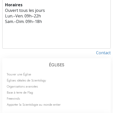
Horaires
Ouvert tous les jours
Lun.
–
Ven.
09h–22h
Sam.
–
Dim.
09h–18h
Contact
ÉGLISES
Trouver une Église
Églises idéales de Scientology
Organisations avancées
Base à terre de Flag
Freewinds
Apporter la Scientologie au monde entier