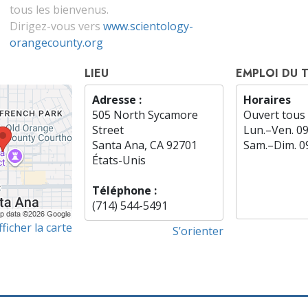
tous les bienvenus.
Dirigez-vous vers
www.scientology-
orangecounty.org
LIEU
EMPLOI DU 
Adresse :
Horaires
505 North Sycamore
Ouvert tous 
Street
Lun.
–
Ven.
0
Santa Ana, CA 92701
Sam.
–
Dim.
0
États-Unis
Téléphone :
(714) 544-5491
fficher la carte
S’orienter