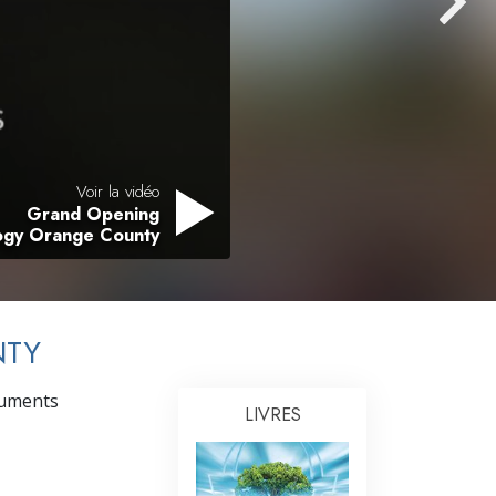
L’échelle des tons émotionnels
Réponses aux drogues
Les enfants
Des outils pour le monde du travail
L’éthique et les conditions
Voir la vidéo
Grand Opening
La raison de l’oppression
logy Orange County
Les investigations
Les fondements de l’organisation
NTY
Les fondements des relations publiques
onuments
Cibles et buts
LIVRES
La technologie de l’étude