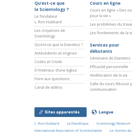
Qu’est-ce que
Cours en ligne
la Scientology ?
Cours en ligne « Des out
pour la vie »
Le fondateur
L. Ron Hubbard
Les problèmes du travai
Les croyances de
Les fondements de la v
Scientology
Qu’est-ce que la Dianetics ?
Services pour
débutants
Antécédents et origines
Séminaire de Dianetics
Codes et Credo
Efficacité personnelle
À l’intérieur d’une église
Amélioration de la vie
Foire aux questions
Salle du cours Réussir p
Canal de vidéos
communication
Sites apparentés
Langue
L. Ron Hubbard
La Dianétique
Scientology Network
International Association of Scientologists
Le chemin d