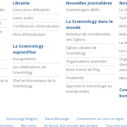
Librairie
Nouvelles journalières
Not
ils
Livres pour débutants
Scientologists @life
Le 
Livres audio
Tech
La Scientology dans le
l
Conférences d’introduction
Réfo
monde
ie
Releveur de coordonnées
Films d’introduction
Réha
des Églises
La v
La Scientology
Églises idéales de
Les 
aujourd’hui
Scientology
Inaugurations
Orga
Organisations avancées
dans
Les célébrations de
Base à terre de Flag
men
Scientology
Freewinds
Mini
ar la
Chef ecclésiastique de la
Scientology
Apporter la Scientologie au
Com
monde entier
bon
Scientology Religion
David Miscavige
Commencer un cours en ligne
u bonheur
Narconon
En faveur d’un monde sans drogue
Tous unis pou