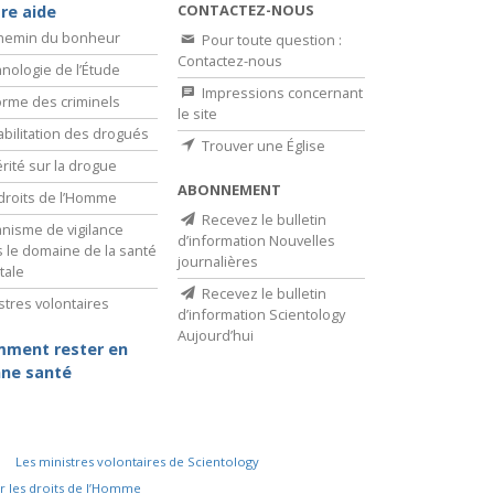
CONTACTEZ-NOUS
re aide
chemin du bonheur
Pour toute question :
Contactez-nous
nologie de l’Étude
Impressions concernant
rme des criminels
le site
bilitation des drogués
Trouver une Église
érité sur la drogue
ABONNEMENT
droits de l’Homme
Recevez le bulletin
nisme de vigilance
d’information Nouvelles
 le domaine de la santé
journalières
tale
Recevez le bulletin
stres volontaires
d’information Scientology
Aujourd’hui
ment rester en
ne santé
Les ministres volontaires de Scientology
r les droits de l’Homme