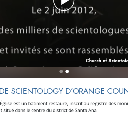
deur ?
Church of Sciento
 DE SCIENTOLOGY D’ORANGE COU
l’Église est un bâtiment restauré, inscrit au registre des m
t situé dans le centre du district de Santa Ana.