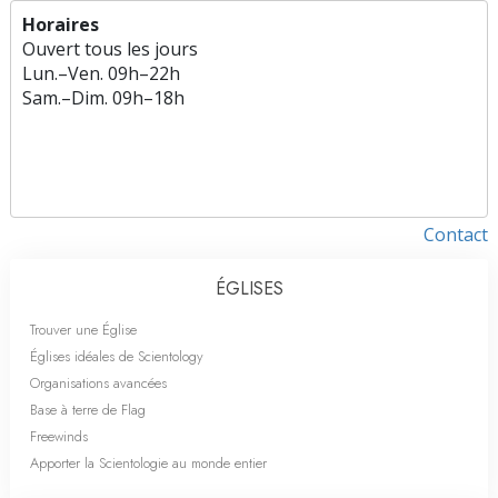
Horaires
Ouvert tous les jours
Lun.
–
Ven.
09h–22h
Sam.
–
Dim.
09h–18h
Contact
ÉGLISES
Trouver une Église
Églises idéales de Scientology
Organisations avancées
Base à terre de Flag
Freewinds
Apporter la Scientologie au monde entier