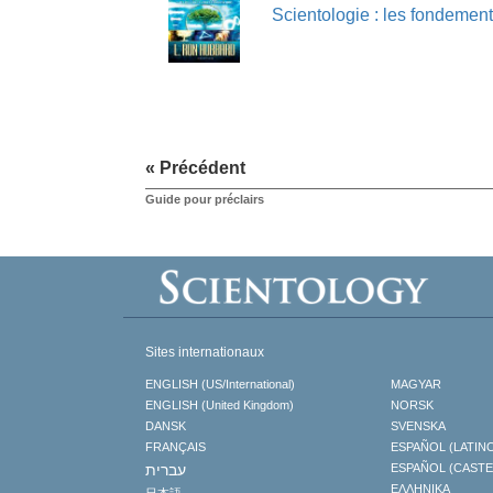
Scientologie : les fondement
« Précédent
Guide pour préclairs
Sites internationaux
ENGLISH (US/International)
MAGYAR
ENGLISH (United Kingdom)
NORSK
DANSK
SVENSKA
FRANÇAIS
ESPAÑOL (LATIN
עברית
ESPAÑOL (CAST
ΕΛΛΗΝΙΚA