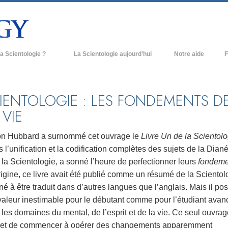
a Scientologie ?
La Scientologie aujourd’hui
Notre aide
F
iques
Églises de Scientologie
Ant
e Scientologie
Nouvelles Églises de Scientologie
À l
IENTOLOGIE : LES FONDEMENTS D
 VIE
et la Scientologie
Organisations avancées
L’o
entologue
Base à terre de Flag
on Hubbard a surnommé cet ouvrage le
Livre Un de la Scientolo
 l’unification et la codification complètes des sujets de la Dian
 église
Freewinds
 la Scientologie, a sonné l’heure de perfectionner leurs
fondeme
ase de la Scientologie
Apporter la Scientologie au monde
rigine, ce livre avait été publié comme un résumé de la Scientol
entier
né à être traduit dans d’autres langues que l’anglais. Mais il p
e introduction
David Miscavige - Chef ecclésiastique
valeur inestimable pour le débutant comme pour l’étudiant avan
de la Scientologie
les domaines du mental, de l’esprit et de la vie. Ce seul ouvrag
grandeur ?
et de commencer à opérer des changements apparemment