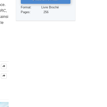
nce.
Réponses aux drogues
Format:
Livre Broché
’ARC,
Pages:
256
Les enfants
ainsi
 le
Des outils pour le monde du travail
L’éthique et les conditions
La raison de l’oppression
Les investigations
Les fondements de l’organisation
Les fondements des relations publiques
Cibles et buts
La technologie de l’étude
La communication