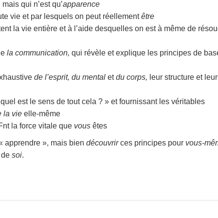
 mais qui n’est qu’
apparence
ute vie et par lesquels on peut réellement
être
ent la vie entière et à l’aide desquelles on est à même de réso
de
la communication,
qui révèle et explique les principes de ba
exhaustive
de l’esprit, du mental
et
du corps,
leur structure et leu
uel est le sens de tout cela ? » et fournissant les véritables
 la vie
elle-même
Fnt la force vitale que
vous
êtes
 « apprendre », mais bien
découvrir
ces principes pour
vous-mê
e de
soi
.