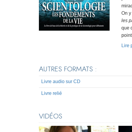
mirac
On y
les 
que d
point
Lire
AUTRES FORMATS :
Livre audio sur CD
Livre relié
VIDÉOS