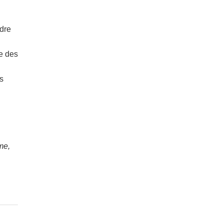
udre
se des
rs
me,