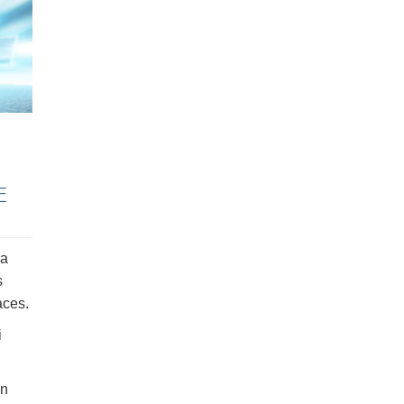
E
la
s
aces.
i
un