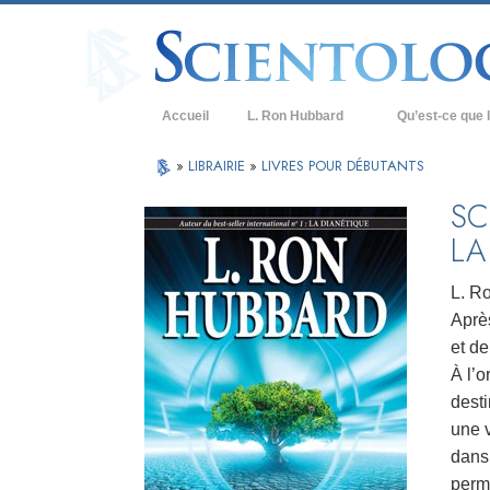
Accueil
L. Ron Hubbard
Qu’est-ce que l
Croyances et prat
»
LIBRAIRIE
»
LIVRES POUR DÉBUTANTS
Credos et Codes d
SC
LA
Les scientologues 
Rencontrez un sci
L. R
Après
À l’intérieur d’une
et de
Les principes de b
À l’o
desti
La Dianétique : Un
une 
Amour et haine –
dans 
Qu’est-ce que la 
perm