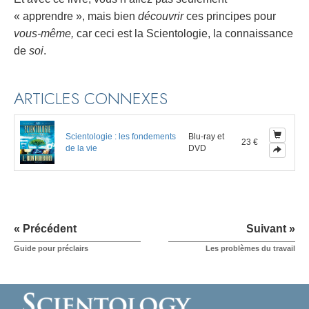
« apprendre », mais bien
découvrir
ces principes pour
vous-même,
car ceci est la Scientologie, la connaissance
de
soi
.
ARTICLES CONNEXES
Scientologie : les fondements
Blu-ray et
23 €
de la vie
DVD
« Précédent
Suivant »
Guide pour préclairs
Les problèmes du travail