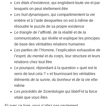
Les états d’existence
, qui englobent toute vie et par
lesquels on peut réellement
être
Les huit dynamiques
, qui compartimentent la vie
entière et à l’aide desquelles on est à même de
résoudre le puzzle de sa propre existence
Le triangle de l’affinité, de la réalité
et de
la
communication,
qui révèle et explique les principes
de base des véritables relations humaines
Les parties de l’Homme,
l’explication exhaustive
de
l’esprit, du mental
et
du corps,
leur structure et leurs
relations chez tout être
Le pourquoi,
répondant à la question « quel est le
sens de tout cela ? » et fournissant les véritables
éléments
de la survie, du bonheur
et
de la vie
elle-
même
Les procédés de Scientologie
qui libèrFnt la force
vitale que
vous
êtes
Et avec ce livre, vous n’allez pas seulement