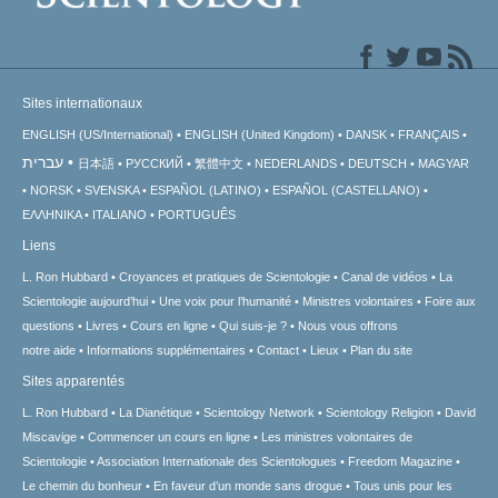
Sites internationaux
ENGLISH (US/International)
ENGLISH (United Kingdom)
DANSK
FRANÇAIS
עברית
日本語
РУССКИЙ
繁體中文
NEDERLANDS
DEUTSCH
MAGYAR
NORSK
SVENSKA
ESPAÑOL (LATINO)
ESPAÑOL (CASTELLANO)
ΕΛΛΗΝΙΚA
ITALIANO
PORTUGUÊS
Liens
L. Ron Hubbard
Croyances et pratiques de Scientologie
Canal de vidéos
La
Scientologie aujourd’hui
Une voix pour l’humanité
Ministres volontaires
Foire aux
questions
Livres
Cours en ligne
Qui suis-je ?
Nous vous offrons
notre aide
Informations supplémentaires
Contact
Lieux
Plan du site
Sites apparentés
L. Ron Hubbard
La Dianétique
Scientology Network
Scientology Religion
David
Miscavige
Commencer un cours en ligne
Les ministres volontaires de
Scientologie
Association Internationale des Scientologues
Freedom Magazine
Le chemin du bonheur
En faveur d’un monde sans drogue
Tous unis pour les