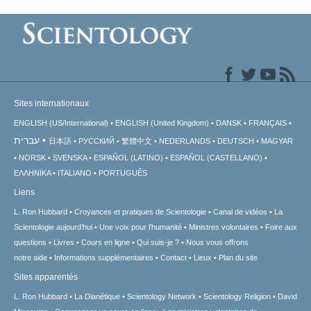
Sites internationaux
ENGLISH (US/International)
ENGLISH (United Kingdom)
DANSK
FRANÇAIS
עברית
日本語
РУССКИЙ
繁體中文
NEDERLANDS
DEUTSCH
MAGYAR
NORSK
SVENSKA
ESPAÑOL (LATINO)
ESPAÑOL (CASTELLANO)
ΕΛΛΗΝΙΚA
ITALIANO
PORTUGUÊS
Liens
L. Ron Hubbard
Croyances et pratiques de Scientologie
Canal de vidéos
La
Scientologie aujourd’hui
Une voix pour l’humanité
Ministres volontaires
Foire aux
questions
Livres
Cours en ligne
Qui suis-je ?
Nous vous offrons
notre aide
Informations supplémentaires
Contact
Lieux
Plan du site
Sites apparentés
L. Ron Hubbard
La Dianétique
Scientology Network
Scientology Religion
David