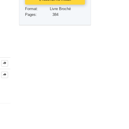
Réponses aux drogues
Format:
Livre Broché
Pages:
384
Les enfants
Des outils pour le monde du travail
L’éthique et les conditions
La raison de l’oppression
Les investigations
Les fondements de l’organisation
Les fondements des relations publiques
Cibles et buts
La technologie de l’étude
La communication