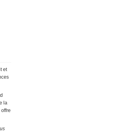
t et
ences
rd
e la
offre
us