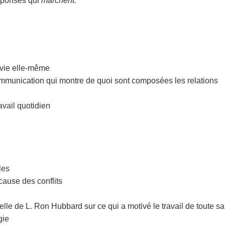
réponses qui
marchent.
 vie elle-même
e communication qui montre de quoi sont composées les relations
avail quotidien
les
 cause des conflits
lle de L. Ron Hubbard sur ce qui a motivé le travail de toute sa
gie