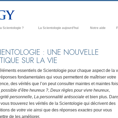
a Scientologie ?
La Scientologie aujourd’hui
Notre aide
F
iques
Églises de Scientologie
Ant
e Scientologie
Nouvelles Églises de Scientologie
À l
IENTOLOGIE : UNE NOUVELLE
TIQUE SUR LA VIE
et la Scientologie
Organisations avancées
L’o
entologue
Base à terre de Flag
éléments essentiels de Scientologie pour chaque aspect de la v
réponses fondamentales qui vous permettent de maîtriser votre
 église
Freewinds
ence, des vérités que l’on peut consulter maintes et maintes fois
ase de la Scientologie
Apporter la Scientologie au monde
l possible d’être heureux ?
,
Deux règles pour vivre heureux
,
entier
égrité personnelle
,
La personnalité antisociale
et bien plus. Dan
e introduction
David Miscavige - Chef ecclésiastique
, vous trouverez les vérités de la Scientologie qui décrivent des
de la Scientologie
itions de
votre
vie ainsi que des réponses
exactes
pour vous
grandeur ?
ttre de les améliorer.