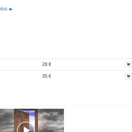
 plus
28 €
35 €