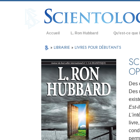
Accueil
L. Ron Hubbard
Qu’est-ce que l
Croyances et prat
»
LIBRAIRIE
»
LIVRES POUR DÉBUTANTS
Credos et Codes d
SC
OP
Les scientologues 
Rencontrez un sci
Des 
Des 
À l’intérieur d’une
exist
Les principes de b
Est-i
L’int
La Dianétique : Un
livre
Amour et haine –
cond
Qu’est-ce que la 
perme