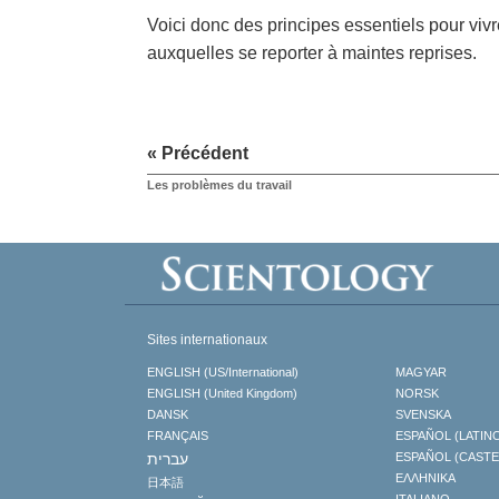
Voici donc des principes essentiels pour vivr
auxquelles se reporter à maintes reprises.
« Précédent
Les problèmes du travail
Sites internationaux
ENGLISH (US/International)
MAGYAR
ENGLISH (United Kingdom)
NORSK
DANSK
SVENSKA
FRANÇAIS
ESPAÑOL (LATIN
עברית
ESPAÑOL (CAST
ΕΛΛΗΝΙΚA
日本語