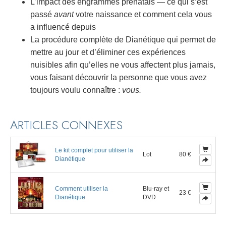
L’impact des engrammes prénatals — ce qui s’est
passé
avant
votre naissance et comment cela vous
a influencé depuis
La procédure complète de Dianétique qui permet de
mettre au jour et d’éliminer ces expériences
nuisibles afin qu’elles ne vous affectent plus jamais,
vous faisant découvrir la personne que vous avez
toujours voulu connaître :
vous.
ARTICLES CONNEXES
Le kit complet pour utiliser la
Lot
80 €
Dianétique
Comment utiliser la
Blu-ray et
23 €
Dianétique
DVD