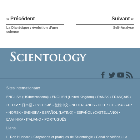
« Précédent
Suivant »
La Dianétique : évolution d’une
Self-Analyse
science
Sites internationaux
ENGLISH (US/International)
ENGLISH (United Kingdom)
DANSK
FRANÇAIS
עברית
日本語
РУССКИЙ
繁體中文
NEDERLANDS
DEUTSCH
MAGYAR
NORSK
SVENSKA
ESPAÑOL (LATINO)
ESPAÑOL (CASTELLANO)
ΕΛΛΗΝΙΚA
ITALIANO
PORTUGUÊS
Liens
L. Ron Hubbard
Croyances et pratiques de Scientologie
Canal de vidéos
La