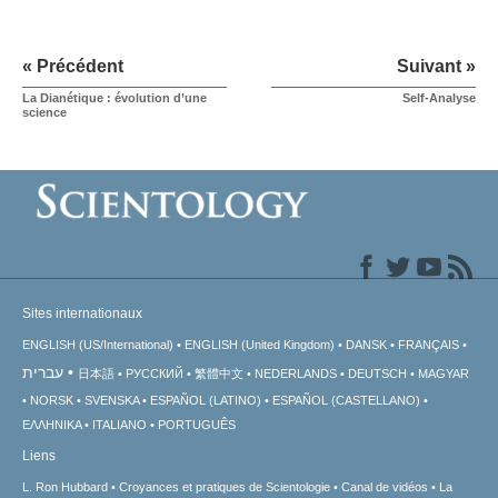
« Précédent
Suivant »
La Dianétique : évolution d’une
Self-Analyse
science
Sites internationaux
ENGLISH (US/International)
ENGLISH (United Kingdom)
DANSK
FRANÇAIS
עברית
日本語
РУССКИЙ
繁體中文
NEDERLANDS
DEUTSCH
MAGYAR
NORSK
SVENSKA
ESPAÑOL (LATINO)
ESPAÑOL (CASTELLANO)
ΕΛΛΗΝΙΚA
ITALIANO
PORTUGUÊS
Liens
L. Ron Hubbard
Croyances et pratiques de Scientologie
Canal de vidéos
La