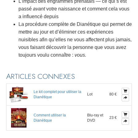
L’impact des engrammes prénatals — ce qui s’est
passé
avant
votre naissance et comment cela vous
a influencé depuis
La procédure complète de Dianétique qui permet de
mettre au jour et d’éliminer ces expériences
nuisibles afin qu’elles ne vous affectent plus jamais,
vous faisant découvrir la personne que vous avez
toujours voulu connaître :
vous.
ARTICLES CONNEXES
Le kit complet pour utiliser la
Lot
80 €
Dianétique
Comment utiliser la
Blu-ray et
23 €
Dianétique
DVD