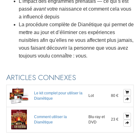
L’impact des engrammes prénatals — ce qui s’est
passé
avant
votre naissance et comment cela vous
a influencé depuis
La procédure complète de Dianétique qui permet de
mettre au jour et d’éliminer ces expériences
nuisibles afin qu’elles ne vous affectent plus jamais,
vous faisant découvrir la personne que vous avez
toujours voulu connaître :
vous.
ARTICLES CONNEXES
Le kit complet pour utiliser la
Lot
80 €
Dianétique
Comment utiliser la
Blu-ray et
23 €
Dianétique
DVD