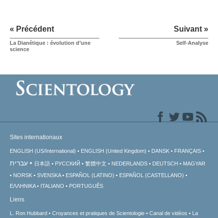
« Précédent
Suivant »
La Dianétique : évolution d’une
Self-Analyse
science
Sites internationaux
ENGLISH (US/International)
ENGLISH (United Kingdom)
DANSK
FRANÇAIS
עברית
日本語
РУССКИЙ
繁體中文
NEDERLANDS
DEUTSCH
MAGYAR
NORSK
SVENSKA
ESPAÑOL (LATINO)
ESPAÑOL (CASTELLANO)
ΕΛΛΗΝΙΚA
ITALIANO
PORTUGUÊS
Liens
L. Ron Hubbard
Croyances et pratiques de Scientologie
Canal de vidéos
La