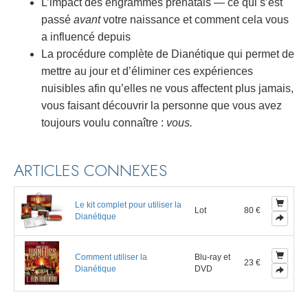
L’impact des engrammes prénatals — ce qui s’est
passé
avant
votre naissance et comment cela vous
a influencé depuis
La procédure complète de Dianétique qui permet de
mettre au jour et d’éliminer ces expériences
nuisibles afin qu’elles ne vous affectent plus jamais,
vous faisant découvrir la personne que vous avez
toujours voulu connaître :
vous.
ARTICLES CONNEXES
Le kit complet pour utiliser la
Lot
80 €
Dianétique
Comment utiliser la
Blu-ray et
23 €
Dianétique
DVD