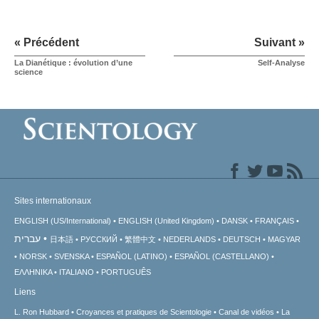
« Précédent
Suivant »
La Dianétique : évolution d’une
Self-Analyse
science
Sites internationaux
ENGLISH (US/International)
ENGLISH (United Kingdom)
DANSK
FRANÇAIS
עברית
日本語
РУССКИЙ
繁體中文
NEDERLANDS
DEUTSCH
MAGYAR
NORSK
SVENSKA
ESPAÑOL (LATINO)
ESPAÑOL (CASTELLANO)
ΕΛΛΗΝΙΚA
ITALIANO
PORTUGUÊS
Liens
L. Ron Hubbard
Croyances et pratiques de Scientologie
Canal de vidéos
La