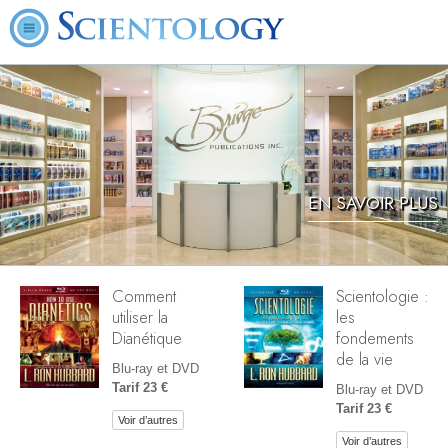
EN SAVOIR PLUS
Comment
Scientologie :
utiliser la
les
Dianétique
fondements
de la vie
Blu-ray et DVD
Tarif 23 €
Blu-ray et DVD
Tarif 23 €
Voir d’autres
Voir d’autres