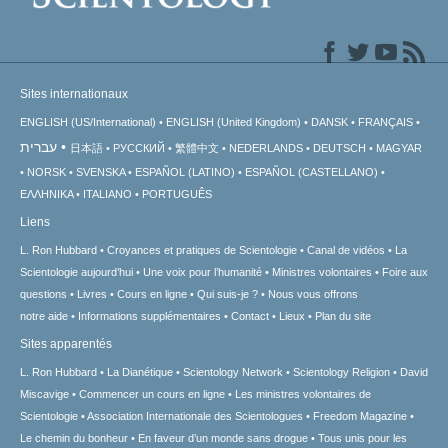
Sites internationaux
ENGLISH (US/International)
ENGLISH (United Kingdom)
DANSK
FRANÇAIS
עברית
日本語
РУССКИЙ
繁體中文
NEDERLANDS
DEUTSCH
MAGYAR
NORSK
SVENSKA
ESPAÑOL (LATINO)
ESPAÑOL (CASTELLANO)
ΕΛΛΗΝΙΚA
ITALIANO
PORTUGUÊS
Liens
L. Ron Hubbard
Croyances et pratiques de Scientologie
Canal de vidéos
La
Scientologie aujourd’hui
Une voix pour l’humanité
Ministres volontaires
Foire aux
questions
Livres
Cours en ligne
Qui suis-je ?
Nous vous offrons
notre aide
Informations supplémentaires
Contact
Lieux
Plan du site
Sites apparentés
L. Ron Hubbard
La Dianétique
Scientology Network
Scientology Religion
David
Miscavige
Commencer un cours en ligne
Les ministres volontaires de
Scientologie
Association Internationale des Scientologues
Freedom Magazine
Le chemin du bonheur
En faveur d’un monde sans drogue
Tous unis pour les