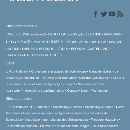
Sites internationaux
ENGLISH (US/International)
ENGLISH (United Kingdom)
DANSK
FRANÇAIS
עברית
日本語
РУССКИЙ
繁體中文
NEDERLANDS
DEUTSCH
MAGYAR
NORSK
SVENSKA
ESPAÑOL (LATINO)
ESPAÑOL (CASTELLANO)
ΕΛΛΗΝΙΚA
ITALIANO
PORTUGUÊS
Liens
L. Ron Hubbard
Croyances et pratiques de Scientologie
Canal de vidéos
La
Scientologie aujourd’hui
Une voix pour l’humanité
Ministres volontaires
Foire aux
questions
Livres
Cours en ligne
Qui suis-je ?
Nous vous offrons
notre aide
Informations supplémentaires
Contact
Lieux
Plan du site
Sites apparentés
L. Ron Hubbard
La Dianétique
Scientology Network
Scientology Religion
David
Miscavige
Commencer un cours en ligne
Les ministres volontaires de
Scientologie
Association Internationale des Scientologues
Freedom Magazine
Le chemin du bonheur
En faveur d’un monde sans drogue
Tous unis pour les