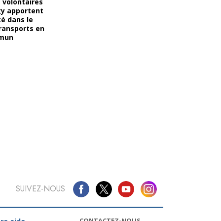
 volontaires
gy apportent
té dans le
ransports en
mun
SUIVEZ-NOUS
CONTACTEZ-NOUS