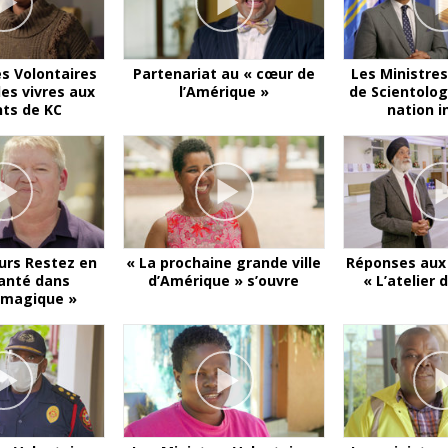
es Volontaires
Partenariat au « cœur de
Les Ministres
es vivres aux
l’Amérique »
de Scientolog
nts de KC
nation i
rs Restez en
« La prochaine grande ville
Réponses aux 
anté dans
d’Amérique » s’ouvre
« L’atelier
e magique »