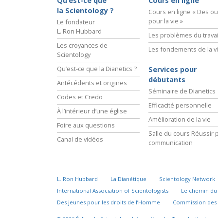
Qu’est-ce que
Cours en ligne
la Scientology ?
Cours en ligne « Des out
pour la vie »
Le fondateur
L. Ron Hubbard
Les problèmes du travai
Les croyances de
Les fondements de la v
Scientology
Qu’est-ce que la Dianetics ?
Services pour
débutants
Antécédents et origines
Séminaire de Dianetics
Codes et Credo
Efficacité personnelle
À l’intérieur d’une église
Amélioration de la vie
Foire aux questions
Salle du cours Réussir p
Canal de vidéos
communication
L. Ron Hubbard
La Dianétique
Scientology Network
International Association of Scientologists
Le chemin d
Des jeunes pour les droits de l’Homme
Commission des 