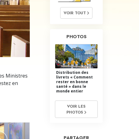
L’échelle des tons émotionnels
VOIR TOUT
Réponses aux drogues
Les enfants
PHOTOS
Des outils pour le monde du travail
L’éthique et les conditions
La raison de l’oppression
Distribution des
les Ministres
livrets « Comment
Les investigations
rester en bonne
estez en
santé » dans le
Les fondements de l’organisation
monde entier
Les fondements des relations publiques
VOIR LES
PHOTOS
Cibles et buts
La technologie de l’étude
PARTAGER