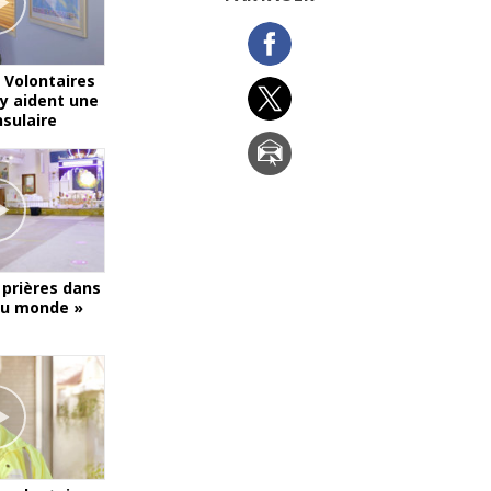
La communication
 Volontaires
y aident une
nsulaire
prières dans
 du monde »