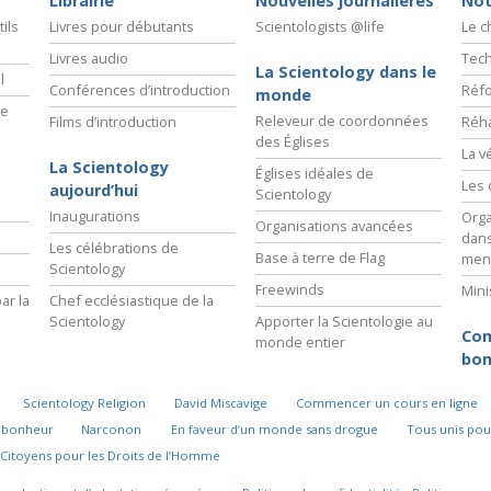
Librairie
Nouvelles journalières
Not
ils
Livres pour débutants
Scientologists @life
Le 
Livres audio
Tech
La Scientology dans le
l
Conférences d’introduction
Réfo
monde
ie
Releveur de coordonnées
Films d’introduction
Réha
des Églises
La v
La Scientology
Églises idéales de
Les 
aujourd’hui
Scientology
Inaugurations
Orga
Organisations avancées
dans
Les célébrations de
Base à terre de Flag
men
Scientology
Freewinds
Mini
ar la
Chef ecclésiastique de la
Scientology
Apporter la Scientologie au
Com
monde entier
bon
Scientology Religion
David Miscavige
Commencer un cours en ligne
u bonheur
Narconon
En faveur d’un monde sans drogue
Tous unis pou
Citoyens pour les Droits de l’Homme