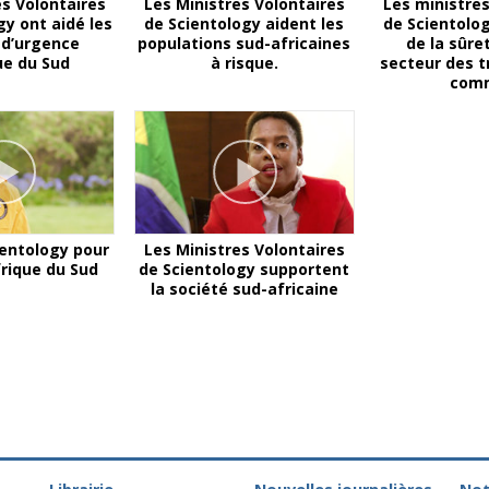
es Volontaires
Les Ministres Volontaires
Les ministres
gy ont aidé les
de Scientology aident les
de Scientolo
 d’urgence
populations sud-africaines
de la sûre
ue du Sud
à risque.
secteur des t
com
ientology pour
Les Ministres Volontaires
frique du Sud
de Scientology supportent
la société sud-africaine