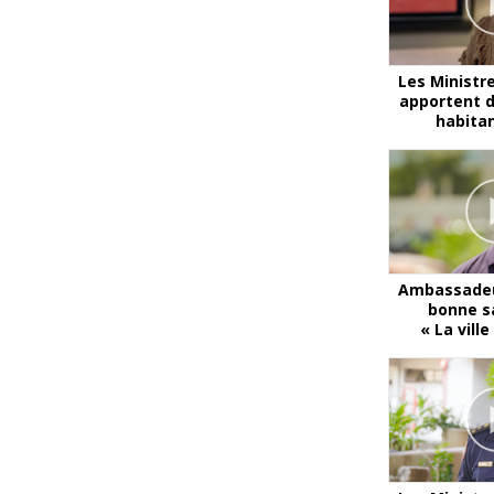
Les Ministr
apportent d
habita
Ambassadeu
bonne s
« La vill