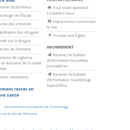
re aide
chemin du bonheur
Pour toute question :
Contactez-nous
nologie de l’Étude
Impressions concernant
rme des criminels
le site
bilitation des drogués
Trouver une Église
érité sur la drogue
ABONNEMENT
droits de l’Homme
Recevez le bulletin
nisme de vigilance
d’information Nouvelles
 le domaine de la santé
journalières
tale
Recevez le bulletin
stres volontaires
d’information Scientology
Aujourd’hui
ment rester en
ne santé
Les ministres volontaires de Scientology
r les droits de l’Homme