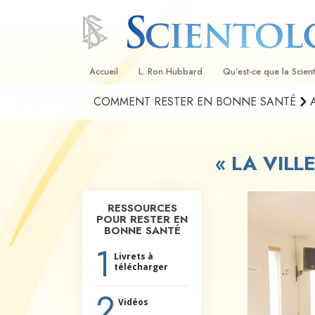
Accueil
L. Ron Hubbard
Qu’est-ce que la Scien
COMMENT RESTER EN BONNE SANTÉ
Croyances et pratique
Credos et Codes de Sc
« LA VIL
Les scientologues et la
Rencontrez un sciento
RESSOURCES
POUR RESTER EN
À l’intérieur d’une égli
BONNE SANTÉ
1
Les principes de base 
Scientologie
Livrets à
télécharger
La Dianétique : Une in
2
Vidéos
Amour et haine –