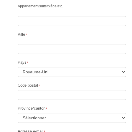
Appartement
/
suite
/
pièce
/
etc.
Ville
Pays
Code postal
Province/canton
Adresse e-mail