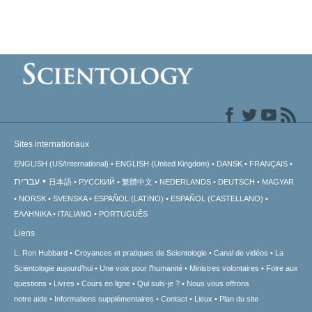
Sites internationaux
ENGLISH (US/International)
ENGLISH (United Kingdom)
DANSK
FRANÇAIS
עברית
日本語
РУССКИЙ
繁體中文
NEDERLANDS
DEUTSCH
MAGYAR
NORSK
SVENSKA
ESPAÑOL (LATINO)
ESPAÑOL (CASTELLANO)
ΕΛΛΗΝΙΚA
ITALIANO
PORTUGUÊS
Liens
L. Ron Hubbard
Croyances et pratiques de Scientologie
Canal de vidéos
La
Scientologie aujourd’hui
Une voix pour l’humanité
Ministres volontaires
Foire aux
questions
Livres
Cours en ligne
Qui suis-je ?
Nous vous offrons
notre aide
Informations supplémentaires
Contact
Lieux
Plan du site