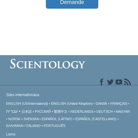
Demande
Sites internationaux
ENGLISH (US/International)
ENGLISH (United Kingdom)
DANSK
FRANÇAIS
עברית
日本語
РУССКИЙ
繁體中文
NEDERLANDS
DEUTSCH
MAGYAR
NORSK
SVENSKA
ESPAÑOL (LATINO)
ESPAÑOL (CASTELLANO)
ΕΛΛΗΝΙΚA
ITALIANO
PORTUGUÊS
Liens