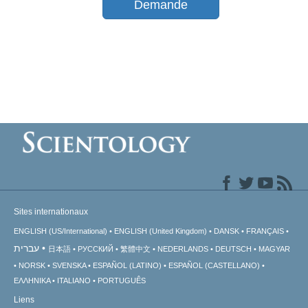
Demande
Sites internationaux
ENGLISH (US/International)
ENGLISH (United Kingdom)
DANSK
FRANÇAIS
עברית
日本語
РУССКИЙ
繁體中文
NEDERLANDS
DEUTSCH
MAGYAR
NORSK
SVENSKA
ESPAÑOL (LATINO)
ESPAÑOL (CASTELLANO)
ΕΛΛΗΝΙΚA
ITALIANO
PORTUGUÊS
Liens