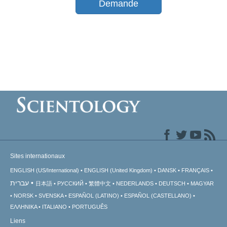
Demande
Sites internationaux
ENGLISH (US/International)
ENGLISH (United Kingdom)
DANSK
FRANÇAIS
עברית
日本語
РУССКИЙ
繁體中文
NEDERLANDS
DEUTSCH
MAGYAR
NORSK
SVENSKA
ESPAÑOL (LATINO)
ESPAÑOL (CASTELLANO)
ΕΛΛΗΝΙΚA
ITALIANO
PORTUGUÊS
Liens