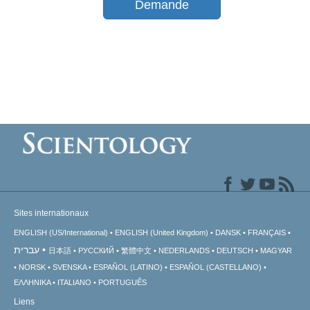
Demande
Sites internationaux
ENGLISH (US/International)
ENGLISH (United Kingdom)
DANSK
FRANÇAIS
עברית
日本語
РУССКИЙ
繁體中文
NEDERLANDS
DEUTSCH
MAGYAR
NORSK
SVENSKA
ESPAÑOL (LATINO)
ESPAÑOL (CASTELLANO)
ΕΛΛΗΝΙΚA
ITALIANO
PORTUGUÊS
Liens