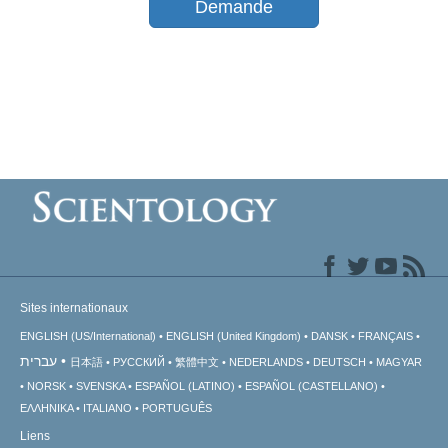
Demande
Sites internationaux
ENGLISH (US/International)
ENGLISH (United Kingdom)
DANSK
FRANÇAIS
עברית
日本語
РУССКИЙ
繁體中文
NEDERLANDS
DEUTSCH
MAGYAR
NORSK
SVENSKA
ESPAÑOL (LATINO)
ESPAÑOL (CASTELLANO)
ΕΛΛΗΝΙΚA
ITALIANO
PORTUGUÊS
Liens