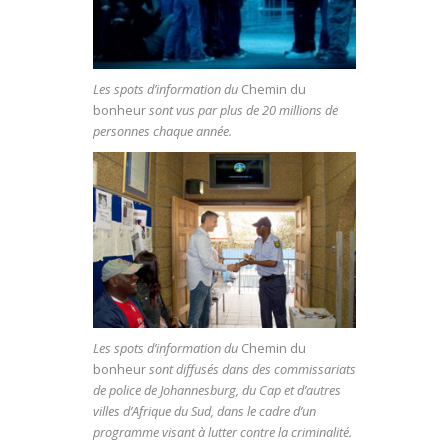
Les spots d’information du
Chemin du
bonheur
sont vus par plus de 20 millions de
personnes chaque année.
Les spots d’information du
Chemin du
bonheur
sont diffusés dans des commissariats
de police de Johannesburg, du Cap et d’autres
villes d’Afrique du Sud, dans le cadre d’un
programme visant à lutter contre la criminalité.