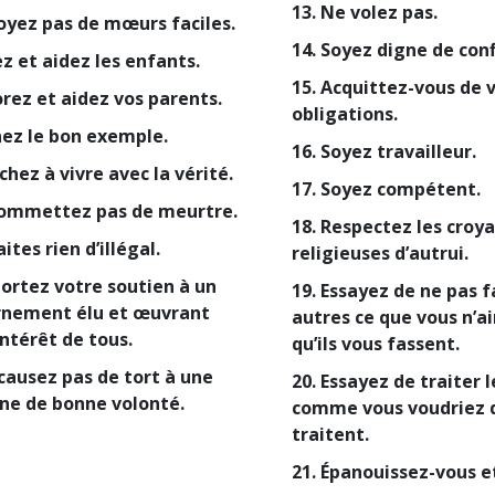
13. Ne volez pas.
soyez pas de mœurs faciles.
14. Soyez digne de conf
z et aidez les enfants.
15. Acquittez-vous de 
orez et aidez vos parents.
obligations.
nez le bon exemple.
16. Soyez travailleur.
chez à vivre avec la vérité.
17. Soyez compétent.
commettez pas de meurtre.
18. Respectez les croy
aites rien d’illégal.
religieuses d’autrui.
portez votre soutien à un
19. Essayez de ne pas f
nement élu et œuvrant
autres ce que vous n’a
intérêt de tous.
qu’ils vous fassent.
 causez pas de tort à une
20. Essayez de traiter 
ne de bonne volonté.
comme vous voudriez q
traitent.
21. Épanouissez-vous e