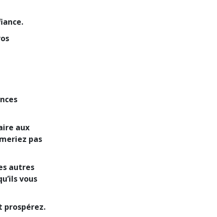
iance.
vos
ances
aire aux
imeriez pas
les autres
u’ils vous
t prospérez.