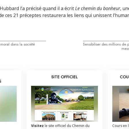
bbard l’a précisé quand il a écrit
Le chemin du bonheur
, un
de ces 21 préceptes restaurera les liens qui unissent l’human
 moral dans la société
Sensibiliser des millions de
mess
SITE OFFICIEL
COU
S
e
Visitez
le site officiel du Chemin du
Cours en 