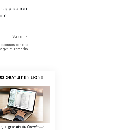
e application
ité.
Suivant
 personnes par des
ages multimédia
RS GRATUIT EN LIGNE
ligne
gratuit
du
Chemin du