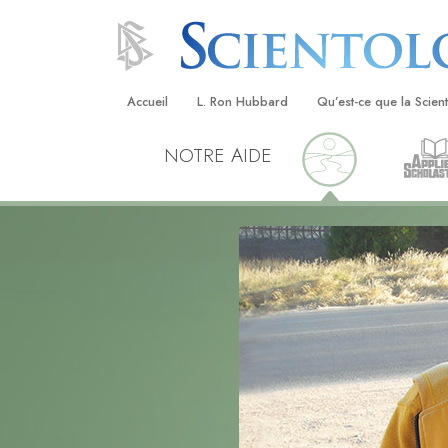
Accueil
L. Ron Hubbard
Qu’est-ce que la Scien
NOTRE AIDE
Croyances et pratique
Credos et Codes de Sc
Les scientologues et la
Rencontrez un sciento
À l’intérieur d’une égli
Les principes de base 
Scientologie
La Dianétique : Une in
Amour et haine –