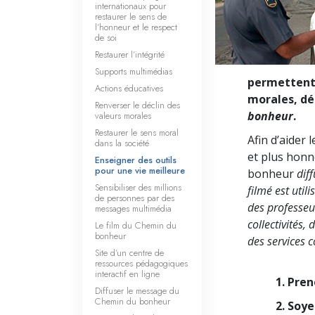
internationaux pour
restaurer le sens de
l’honneur et le respect
de soi
Restaurer l’intégrité
Supports multimédias
permettent 
Actions éducatives
morales, dé
Renverser le déclin des
bonheur
.
valeurs morales
Restaurer le sens moral
Afin d’aider
dans la société
et plus honn
Enseigner des outils
pour une vie meilleure
bonheur
dif
Sensibiliser des millions
filmé est util
de personnes par des
des professeur
messages multimédia
collectivités
Le film du Chemin du
bonheur
des services c
Site d’un centre de
ressources pédagogiques
interactif en ligne
1. Pre
Diffuser le message du
Chemin du bonheur
2. Soy