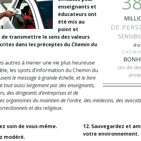
3
enseignants et
éducateurs ont
MILLI
été mis au
DE PER
point et
SENSIBI
de transmettre le sens des valeurs
crites dans les préceptes du
Chemin du
au
CHEMI
BONH
 les autres à mener une vie plus heureuse
ces dix de
ête, les spots d’information du Chemin du
anné
fusent le message à grande échelle, et le livre
isé tout aussi largement par des enseignants,
s, des dirigeants d’entreprises et de
, des organismes du maintien de l’ordre, des médecins, des avocat
orrectionnels et des religieux.
nez soin de vous-même.
12. Sauvegardez et am
votre environnement.
ez modéré.