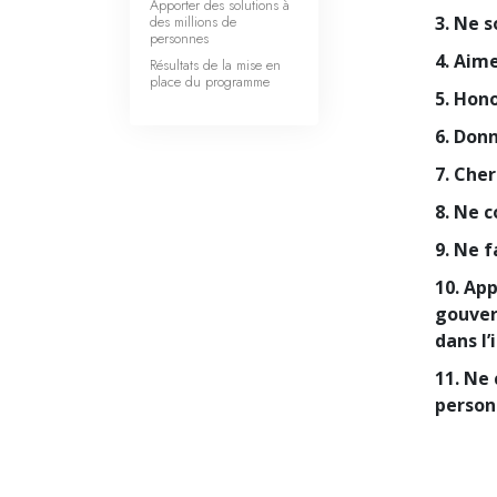
Apporter des solutions à
des millions de
3. Ne 
personnes
4. Aime
Résultats de la mise en
place du programme
5. Hon
6. Don
7. Cher
8. Ne 
9. Ne f
10. Ap
gouver
dans l’
11. Ne
person