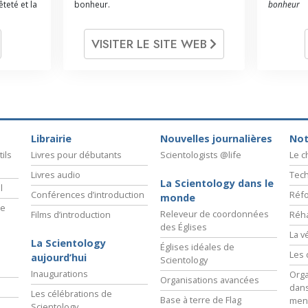
teté et la
bonheur.
bonheur
VISITER LE SITE WEB
Librairie
Nouvelles journalières
Not
ils
Livres pour débutants
Scientologists @life
Le 
Livres audio
Tech
La Scientology dans le
l
Conférences d’introduction
Réfo
monde
ie
Releveur de coordonnées
Films d’introduction
Réha
des Églises
La v
La Scientology
Églises idéales de
Les 
aujourd’hui
Scientology
Inaugurations
Orga
Organisations avancées
dans
Les célébrations de
Base à terre de Flag
men
Scientology