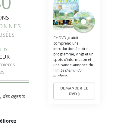
80
La communication
ONS
SONNES
LISÉES
Ce DVD gratuit
comprend une
introduction à notre
N DU
programme, vingt et un
EUR
spots d’information et
rnières
une bande-annonce du
film
Le chemin du
es
bonheur
.
DEMANDER LE
DVD
s, des agents
éliorez