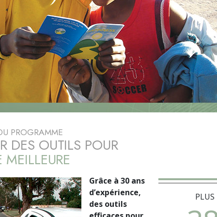
deur ?
 DU PROGRAMME
R DES OUTILS POUR
E MEILLEURE
Grâce à 30 ans
d’expérience,
PLUS
des outils
efficaces pour